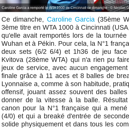
Caroline Garcia a remporté le WTA 1000 de Cincinnati ce dimanche - © Nicolas G
Ce dimanche,
Caroline Garcia
(35ème W
3ème titre en WTA 1000 à
Cincinnati (USA,
qu'elle avait remportés lors de
la tournée
Wuhan et à Pékin. Pour cela, la N°1 franç
deux sets (6/2 6/4) et 1h36 de jeu fac
Kvitova (28ème WTA) qui n'a rien pu faire
jeux de service, avec aucun engagement
finale grâce à 11 aces et 8 balles de bre
Lyonnaise a, comme à son habitude, pratiq
offensif, jouant assez souvent des balle
donner de la vitesse à la balle. Résult
canon pour la N°1 française qui a mené
(4/0) et qui a breaké d'entrée de second
solide physiquement et dans tous les comp