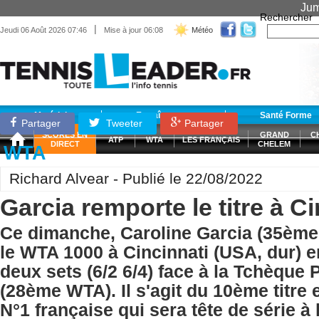
Jum
Rechercher
|
Jeudi 06 Août 2026 07:46
Mise à jour 06:08
Météo
Matériel
Entraînement
Santé Forme
Partager
Tweeter
Partager
SCORES EN
GRAND
C
ATP
WTA
LES FRANÇAIS
DIRECT
CHELEM
WTA
Richard Alvear - Publié le 22/08/2022
Garcia remporte le titre à Ci
Ce dimanche, Caroline Garcia (35èm
le WTA 1000 à Cincinnati (USA, dur) 
deux sets (6/2 6/4) face à la Tchèque 
(28ème WTA). Il s'agit du 10ème titre 
N°1 française qui sera tête de série à