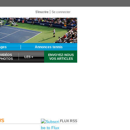
S'inscrire
Se connecter
ages
Annonces tennis
VIDÉOS
ENVOYEZ-NOUS
LES +
PHOTOS
VOS ARTICLES
WS
FLUX RSS