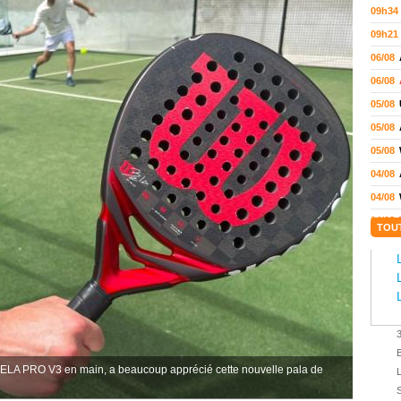
09h34
09h21
06/08
06/08
05/08
05/08
05/08
04/08
04/08
04/08
TOU
04/08
03/08
02/08
02/08
01/08
01/08
 BELA PRO V3 en main, a beaucoup apprécié cette nouvelle pala de
01/08
S