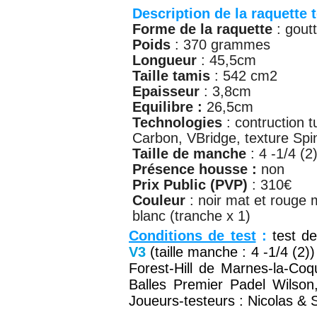
Description de la raquette 
Forme de la raquette
: gout
Poids
:
370 grammes
Longueur
: 45,5cm
Taille tamis
: 542 cm2
Epaisseur
: 3,8cm
Equilibre :
26,5cm
Technologies
: contruction 
Carbon, VBridge, texture Spi
Taille de manche
: 4 -1/4 (2
Présence housse
:
non
Prix Public (PVP)
: 310€
Couleur
: noir mat et rouge 
blanc (tranche x 1)
Conditions de test
:
test d
V3
(taille manche : 4 -1/4 (2)
Forest-Hill de Marnes-la-Coqu
Balles Premier Padel Wilson
Joueurs-testeurs : Nicolas & 