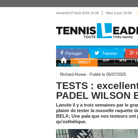
|
Vendredi 07 Août 2026 16:28
Mise à jour 15:08
Matériel
Entraînemen
Partager
Tweeter
P
SCORES EN
ATP
WTA
L
DIRECT
Actualité
Richard Alvear - Publié le 05/07/2025
TESTS : excellent
PADEL WILSON 
Lancée il y a trois semaines par le g
plaisir de tester la nouvelle raquette
BELA; Une pala que nos testeurs ont pa
qu'esthétique.