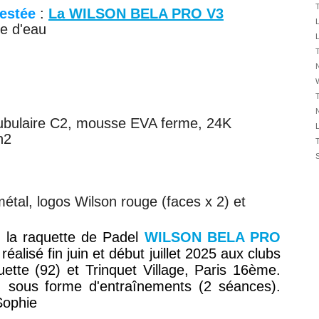
31/07
testée
:
La WILSON BELA PRO V3
31/07
te d'eau
31/07
30/07
N
30/07
28/07
N
28/07
tubulaire C2, mousse EVA ferme, 24K
27/07
n2
)
27/07
25/07
25/07
métal, logos Wilson rouge (faces x 2) et
24/07
24/07
e la raquette de Padel
WILSON BELA PRO
)
réalisé fin juin et
début juillet 2025
aux clubs
ette (92) et Trinquet Village, Paris 16ème.
, sous forme d'entraînements (2 séances).
Sophie