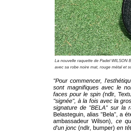
La nouvelle raquette de Padel WILSON B
avec sa robe noire mat, rouge métal et s
"Pour commencer, l'esthétiq
sont magnifiques avec le no
faces pour le spin (
ndlr,
Text
"signée", à la fois avec la 
signature de "BELA" sur la 
Belasteguin, alias "Bela", a 
ambassadeur Wilson),
ce qu
d'un
jonc
(ndlr, bumper)
en tê