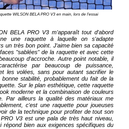
raquette WILSON BELA PRO V3 en main, lors de l'essai
SON BELA PRO V3 m'apparaît tout d'abord
ne une raquette à laquelle on s'adapte
rs un très bon point. J'aime bien sa capacité
faces "sablées" de la raquette et avec cette
beaucoup d'accroche. Autre point notable, il
caractérise par beaucoup de puissance,
 les volées, sans pour autant sacrifier le
 bonne stabilité, probablement du fait de la
quette. Sur le plan esthétique, cette raquette
 look moderne et la combinaison de couleurs
e. Par ailleurs la qualité des matériaux me
ablement, c'est une raquette pour joueuses
oir de la technique pour profiter de tout son
A PRO V3 est une pala de très haut niveau,
ui répond bien aux exigences spécifiques du