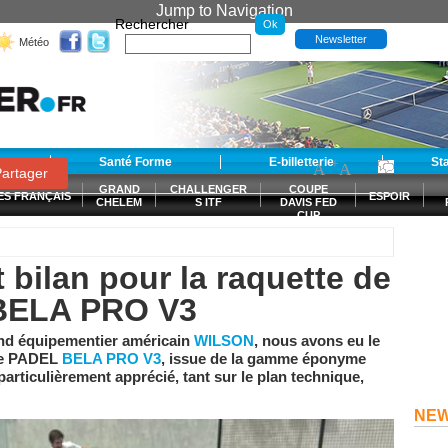
Jump to Navigation
Rechercher
Newsletter
Météo
t
Santé Forme
E-billetterie
-
+
St
A
A
0
artager
GRAND
CHALLENGER
COUPE
ES FRANÇAIS
ESPOIR
CHELEM
S ITF
DAVIS FED
CUP
S
 bilan pour la raquette de
BELA PRO V3
rand équipementier américain
WILSON
,
nous avons eu le
 de PADEL
BELA PRO V3
, issue de la gamme éponyme
rticulièrement apprécié, tant sur le plan technique,
NE