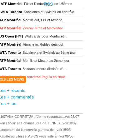
ATP Montréal
Fils et Rinderknech en 1/8èmes
WTA Toronto
Sabalenka et Swiatek en contrôle
ATP Montréal
Monfils out, Fils et Atmane...
ATP Montréal
Zverev, Fritz et Medvedev...
US Open (H/F)
Wild cards pour Monfils et...
ATP Montréal
Atmane in, Rublev déjà out
WTA Toronto
Sabalenka et Swiatek au 3ème tour
ATP Montréal
Monfils et Moutet au 2ème tour
WTA Toronto
Boisson encore éliminée d'...
WTA Wash.
Eala renverse Pegula en finale
TES LES NEWS
ATP Wash.
Fritz domine Jodar en finale
Les + récents
WTA Memphis
Liutova, 16 ans et déjà titrée
Les + commentés
ATP Wash.
Une finale Fritz/ Jodar
Les + lus
ATP Los Cabos
Géa remporte le titre !
31/07
Alex CORRETJA : "Je me reconnais...
voir
23/07
WTA Wash.
Eala domine Svitolina
Bien choisir ses chaussures de TENNIS...
voir
10/07
ATP Wash.
De Minaur éliminé en 1/4
Lancement de la nouvelle gamme de...
voir
18/06
ATP Los Cabos
Géa en finale !
tabilité ou vitesse, ASICS vous aide à...
voir
09/06