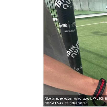
Nicolas, notre joueur- testeur avec la WILSON
chez WILSON - © Tennisleader.fr