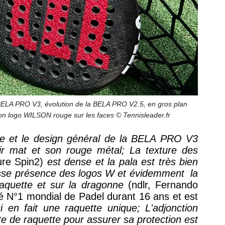
ELA PRO V3, évolution de la BELA PRO V2.5, en gros plan
on logo WILSON rouge sur les faces © Tennisleader.fr
ue et le design général de la BELA PRO V3
ir mat et son rouge métal; La texture des
ure Spin2)
est dense et la pala est très bien
grosse présence des logos W et évidemment
la
raquette et sur la dragonne
(ndlr, Fernando
été N°1 mondial de Padel durant 16 ans et est
i en fait une raquette unique; L
'adjonction
te de raquette
pour assurer sa protection est