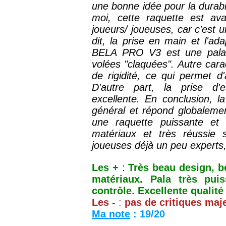
une bonne idée pour la durabil
moi, cette raquette est ava
joueurs/ joueuses, car c'est 
dit, la prise en main et l'ad
BELA PRO V3 est une pala 
volées "claquées". Autre cara
de rigidité, ce qui permet d'
D'autre part, la prise d'
excellente.
En conclusion, 
général et répond globalemen
une raquette puissante et 
matériaux et très réussie s
joueuses déjà un peu experts
Les +
:
Très beau design, be
matériaux. Pala très pu
contrôle. Excellente qualité
Les -
:
pas de critiques maje
Ma note
: 19/20