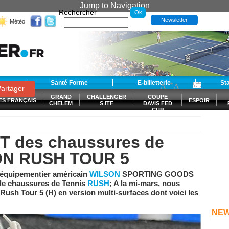
Jump to Navigation
Rechercher
Newsletter
Météo
t
Santé Forme
E-billetterie
-
+
St
A
A
0
artager
GRAND
CHALLENGER
COUPE
ES FRANÇAIS
ESPOIR
CHELEM
S ITF
DAVIS FED
CUP
S
ST des chaussures de
SON RUSH TOUR 5
d équipementier américain
WILSON
SPORTING GOODS
 de chaussures de Tennis
RUSH
; A la mi-mars, nous
Rush Tour 5 (H)
en version multi-surfaces dont voici les
NE