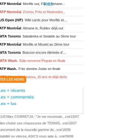
ATP Montréal
Monfils out, Fils et Atmane...
ATP Montréal
Zverev, Fritz et Medvedev...
US Open (H/F)
Wild cards pour Monfils et...
ATP Montréal
Atmane in, Rublev déjà out
WTA Toronto
Sabalenka et Swiatek au 3ème tour
ATP Montréal
Monfils et Moutet au 2ème tour
WTA Toronto
Boisson encore éliminée d'...
WTA Wash.
Eala renverse Pegula en finale
ATP Wash.
Fritz domine Jodar en finale
WTA Memphis
Liutova, 16 ans et déjà titrée
TES LES NEWS
ATP Wash.
Une finale Fritz/ Jodar
Les + récents
ATP Los Cabos
Géa remporte le titre !
Les + commentés
WTA Wash.
Eala domine Svitolina
Les + lus
ATP Wash.
De Minaur éliminé en 1/4
31/07
Alex CORRETJA : "Je me reconnais...
voir
23/07
ATP Los Cabos
Géa en finale !
Bien choisir ses chaussures de TENNIS...
voir
10/07
ATP Los Cabos
1ère 1/2 finale pour Géa
Lancement de la nouvelle gamme de...
voir
18/06
WTA Washington
Svitolina et Pegula en 1/4
tabilité ou vitesse, ASICS vous aide à...
voir
09/06