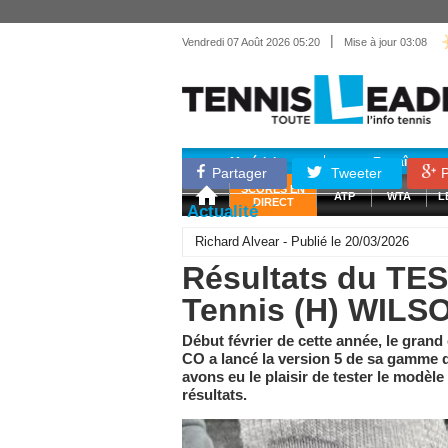
|
Vendredi 07 Août 2026 05:20
Mise à jour 03:08
Matériel
Entraînemen
Partager
Tweeter
P
SCORES EN
ATP
WTA
L
DIRECT
Actualité
Richard Alvear - Publié le 20/03/2026
Résultats du TE
Tennis (H) WIL
Début février de cette année, le gran
CO a lancé la version 5 de sa gamme
avons eu le plaisir de tester le modèle
résultats.