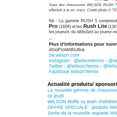
Vues des chaussures WILSON RUSH TOUR 
effectué à la mi- mars. Crédit photo 
Nb : La gamme RUSH 5 comprend
Pro
Rush Lite
(160€) et les
(130 
les joueurs, du débutant au joueur e
--
Plus d’informations pour suivre
#GoProWithUltra
3w.wilson.com
Instagram : @wilsontennis
-
@wi
Twitter : @WilsonTennis
-
@Wils
Facebook WilsonTennis
Actualité produits/ sponso
La nouvelle gamme de chaussur
ce jeudi
WILSON étoffe sa team d'athlète
OFFRE SPECIALE : produits Wil
Sortie de la nouvelle raquette 