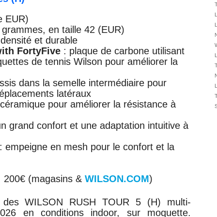
31/07
30/07
le EUR)
0 grammes, en taille 42 (EUR)
30/07
N
densité et durable
28/07
ith FortyFive
: plaque de carbone utilisant
28/07
uettes de tennis Wilson pour améliorer la
27/07
N
27/07
ssis dans la semelle intermédiaire pour
 déplacements latéraux
25/07
céramique pour améliorer la résistance à
25/07
24/07
n grand confort et une adaptation intuitive à
24/07
23/07
: empeigne en mesh pour le confort et la
23/07
: 200€ (magasins &
WILSON
.
COM
)
t des WILSON RUSH TOUR 5 (H) multi-
2026 en conditions indoor, sur moquette.