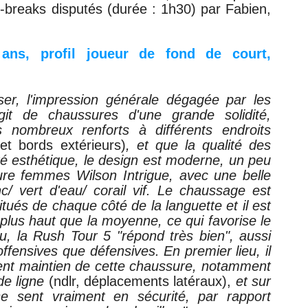
e-breaks disputés (durée : 1h30) par Fabien,
ans, profil joueur de fond de court,
r, l'impression générale dégagée par les
git de chaussures d'une grande solidité,
es nombreux renforts à différents
endroits
et bords extérieurs)
, et que la qualité des
té esthétique, le design est moderne, un peu
ure femmes Wilson Intrigue, avec une belle
c/ vert d'eau/ corail vif. Le chaussage est
itués de chaque côté de la languette et il est
plus haut que la moyenne, ce qui favorise le
eu, la Rush Tour 5 "répond très bien", aussi
offensives que défensives. En premier lieu, il
llent maintien de cette chaussure, notamment
 de ligne
(ndlr, déplacements latéraux),
et sur
se sent vraiment en sécurité, par rapport