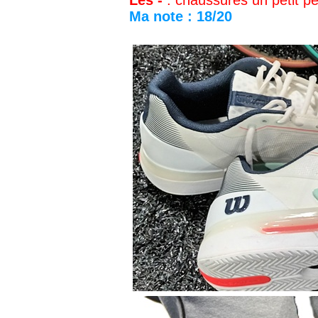
Les -
:
chaussures un petit pe
Ma note : 18/20