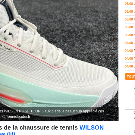
06/08
06/08
05/08
05/08
05/08
04/08
04/08
04/08
04/08
03/08
TOU
02/08
02/08
01/08
01/08
ssures WILSON RUSH TOUR 5 aux pieds, a beaucoup apprécié ces
01/08
 © Tennisleader.fr
31/07
s de la chaussure de tennis
WILSON
31/07
S
es
(H)