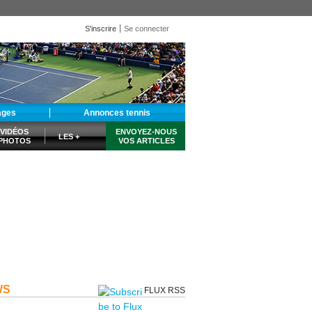
S'inscrire
Se connecter
ages
Annonces tennis
VIDÉOS
ENVOYEZ-NOUS
LES +
PHOTOS
VOS ARTICLES
WS
FLUX RSS