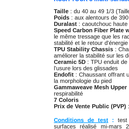
Taille
: du 40 au 49 1/3 (Tail
Poids
: aux alentours de 39
Duralast
: caoutchouc haute 
Speed Carbon Fiber Plate w
le même tressage que les raq
stabilité et le retour d'énergie
TPU Stability Chassis
: Cha
améliorer la stabilité sur les
Ceramic 5D
: TPU enduit de 
l'usure lors des glissades
Endofit
: Chaussant offrant u
la morphologie du pied
Gammaweave Mesh Upper
respirabilité
7 Coloris
Prix de Vente Public (PVP)
Conditions de test
:
tes
surfaces réalisé mi-mars 