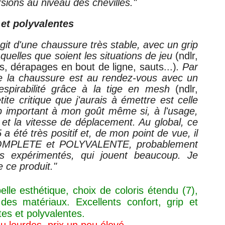
sions au niveau des chevilles."
et polyvalentes
agit d'une chaussure très stable, avec un grip
quelles que soient les situations de jeu
(ndlr,
, dérapages en bout de ligne, sauts...)
. Par
 de la chaussure est au rendez-vous avec un
spirabilité grâce à la tige en mesh
(ndlr,
ite critique que j'aurais à émettre est celle
op important à mon goût même si, à l'usage,
e et la vitesse de déplacement. A
u global, ce
5 a été
très positif et, de mon point de vue, il
 COMPLETE et POLYVALENTE, probablement
rs expérimentés, qui jouent beaucoup. Je
 ce produit."
lle esthétique, choix de coloris étendu (7),
 des matériaux. Excellents confort, grip et
es et polyvalentes.