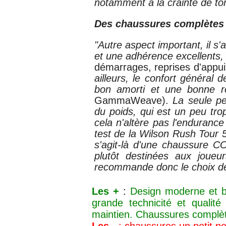
notamment à la crainte de tor
Des chaussures complètes 
"Autre aspect important, il s'
et une adhérence excellents, 
démarrages, reprises d'appuis
ailleurs, le confort général
bon amorti et une bonne re
GammaWeave).
La seule pet
du
poids, qui est un peu tr
cela n'altère pas l'enduranc
test de la
Wilson Rush Tour 
s'agit-là d'une chaussure
plutôt destinées aux joueu
recommande donc le choix de
Les +
:
Design moderne et be
grande technicité et qualité
maintien. Chaussures complèt