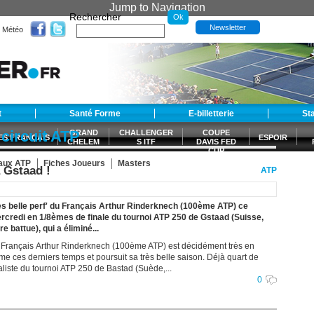
Jump to Navigation
Rechercher
Newsletter
Météo
t
Santé Forme
E-billetterie
St
 circuit ATP
GRAND
CHALLENGER
COUPE
ES FRANÇAIS
ESPOIR
CHELEM
S ITF
DAVIS FED
CUP
S
eaux ATP
Fiches Joueurs
Masters
 Gstaad !
ATP
ès belle perf' du Français Arthur Rinderknech (100ème ATP) ce
rcredi en 1/8èmes de finale du tournoi ATP 250 de Gstaad (Suisse,
re battue), qui a éliminé...
 Français Arthur Rinderknech (100ème ATP) est décidément très en
rme ces derniers temps et poursuit sa très belle saison. Déjà quart de
aliste du tournoi ATP 250 de Bastad (Suède,...
0