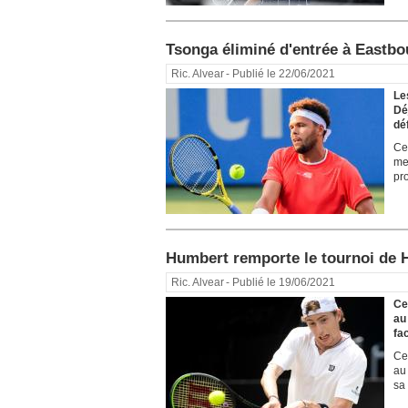
Tsonga éliminé d'entrée à Eastbo
Ric. Alvear
- Publié le 22/06/2021
Le
Dé
déf
Ce
me
pro
Humbert remporte le tournoi de H
Ric. Alvear
- Publié le 19/06/2021
Ce
au
fa
Ce
au
sa 