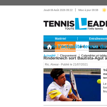
|
Jeudi 06 Août 2026 09:22
Mise à jour 09:08
Matériel
Entraînemen
Toute l’actualité tennis du
SCORES EN
ATP
WTA
L
DIRECT
Actualité
Classement
Calendrier et tabl
Rinderknech sort Bautista-Agut à
ATP
Ric. Alvear
- Publié le 21/07/2021
Tr
me
ter
Le
fo
fin