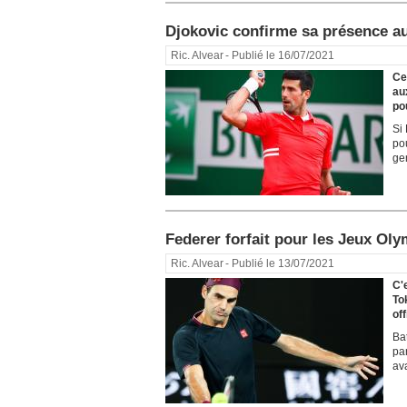
Djokovic confirme sa présence a
Ric. Alvear
- Publié le 16/07/2021
Ce
au
po
Si
po
gen
Federer forfait pour les Jeux Oly
Ric. Alvear
- Publié le 13/07/2021
C'
To
off
Ba
pa
av