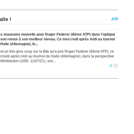
lle !
ATP
ès mauvaise nouvelle pour Roger Federer (8ème ATP) dans l'optique
 son retour à son meilleur niveau. Ce mercredi après midi au tournoi
Halle (Allemagne), le...
est un très gros coup sur la tête qu'a pris Roger Federer (8ème ATP), ce
rcredi après midi au tournoi de Halle (Allemagne), dans la perspective
 Wimbledon (2/06- 11/07/21), son...
0