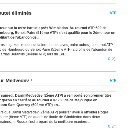
utet éliminés
ATP
tour sur la terre battue après Wimbledon. Au tournoi ATP 500 de
mbourg, Benoit Paire (51ème ATP) s'est qualifié pour le 2ème tour en
fitant de l'abandon de...
ès le gazon, retour sur la terre battue avec, entre autres, le tournoi ATP
0 de Hambourg où Benoit Paire (51ème ATP) a profité de l'abandon de
cardas Berankis (84ème ATP) lors du 1er...
0
our Medvedev !
ATP
 samedi, Daniil Medvedev (2ème ATP) a remporté son premier titre
r gazon en carrière au tournoi ATP 250 de de Majourque en
ttant Sam Querrey (60ème ATP) en...
ors que Daniil Medvedev (2ème ATP) pourrait avori à affronter Roger
derer (8ème ATP) en quarts de finale de Wimbledon dans deux
maines, le Russe s'est préparé de la meilleure manière...
0