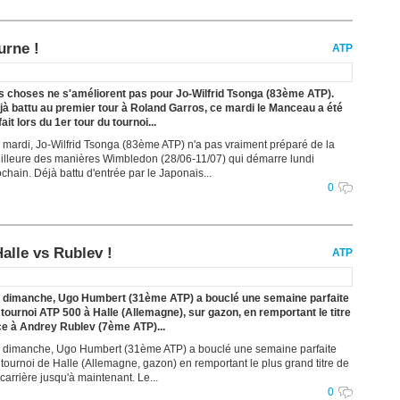
urne !
ATP
s choses ne s'améliorent pas pour Jo-Wilfrid Tsonga (83ème ATP).
jà battu au premier tour à Roland Garros, ce mardi le Manceau a été
ait lors du 1er tour du tournoi...
 mardi, Jo-Wilfrid Tsonga (83ème ATP) n'a pas vraiment préparé de la
illeure des manières Wimbledon (28/06-11/07) qui démarre lundi
chain. Déjà battu d'entrée par le Japonais...
0
alle vs Rublev !
ATP
 dimanche, Ugo Humbert (31ème ATP) a bouclé une semaine parfaite
 tournoi ATP 500 à Halle (Allemagne), sur gazon, en remportant le titre
ce à Andrey Rublev (7ème ATP)...
 dimanche, Ugo Humbert (31ème ATP) a bouclé une semaine parfaite
 tournoi de Halle (Allemagne, gazon) en remportant le plus grand titre de
carrière jusqu'à maintenant. Le...
0