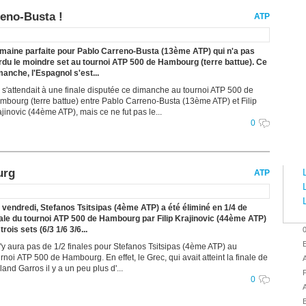
reno-Busta !
ATP
maine parfaite pour Pablo Carreno-Busta (13ème ATP) qui n'a pas
rdu le moindre set au tournoi ATP 500 de Hambourg (terre battue). Ce
manche, l'Espagnol s'est...
 s'attendait à une finale disputée ce dimanche au tournoi ATP 500 de
mbourg (terre battue) entre Pablo Carreno-Busta (13ème ATP) et Filip
jinovic (44ème ATP), mais ce ne fut pas le...
0
urg
ATP
 vendredi, Stefanos Tsitsipas (4ème ATP) a été éliminé en 1/4 de
nale du tournoi ATP 500 de Hambourg par Filip Krajinovic (44ème ATP)
trois sets (6/3 1/6 3/6...
E
 n'y aura pas de 1/2 finales pour Stefanos Tsitsipas (4ème ATP) au
rnoi ATP 500 de Hambourg. En effet, le Grec, qui avait atteint la finale de
A
and Garros il y a un peu plus d'...
P
0
B