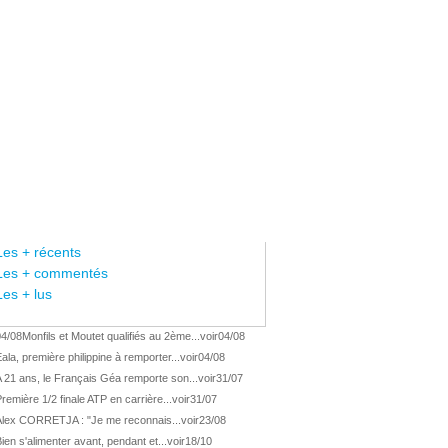
Les + récents
Les + commentés
Les + lus
04/08
Monfils et Moutet qualifiés au 2ème...
voir
04/08
ala, première philippine à remporter...
voir
04/08
 21 ans, le Français Géa remporte son...
voir
31/07
remière 1/2 finale ATP en carrière...
voir
31/07
Alex CORRETJA : "Je me reconnais...
voir
23/08
ien s'alimenter avant, pendant et...
voir
18/10