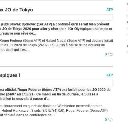
A
ux JO de Tokyo
ATP
D
G
 jeudi, Novak Djokovic (1er ATP) a confirmé qu'il serait bien présent
B
x JO de Tokyo 2020 pour aller y chercher l'Or Olympique en simple et
ursuivre son rêve de...
L
 Roger Federer (9ème ATP) et Rafael Nadal (3ème ATP) ont déclaré forfait
ur les JO 2020 de Tokyo (24/07- 1/08), l'un à cause d'une douleur au
ou droit qui s'est...
G
0
mpiques !
ATP
est officiel, Roger Federer (9ème ATP) est forfait pour les JO 2020 de
kyo (24/07 au 1/08/21). Ce mardi en fin de journée, le Suisse a
icialisé la nouvelle à cause d'...
ttu lourdement en quarts de finale de Wimbledon mercredi dernier
r Hubert Hurkacz en 3 sets (3/6 6/7(4) 0/6), Roger Federer (9ème ATP)
ait déclaré dans sa conférence de...
0