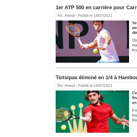
1er ATP 500 en carrière pour Car
Ric. Alvear
- Publié le 18/07/2021
Se
pe
di
On
Ha
Kra
Tsitsipas éliminé en 1/4 à Hambo
Ric. Alvear
- Publié le 16/07/2021
Ce
fi
en 
Il
tou
Rol