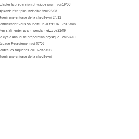
dapter la préparation physique pour...
voir
19/03
jokovic n'est plus invincible !
voir
23/08
uérir une entorse de la cheville
voir
24/12
Tennisleader vous souhaite un JOYEUX...
voir
23/08
ien s'alimenter avant, pendant et...
voir
22/09
e cycle annuel de préparation physique...
voir
24/01
Espace Recrutement
voir
07/08
Toutes les raquettes 2013
voir
23/08
uérir une entorse de la cheville
voir