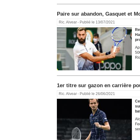
Paire sur abandon, Gasquet et Mo
Ric. Alvear
- Publié le 13/07/2021
Re
Ha
pro
Apr
50
Ri
1er titre sur gazon en carrière p
Ric. Alvear
- Publié le 26/06/2021
Ce
su
ba
Al
Fe
se