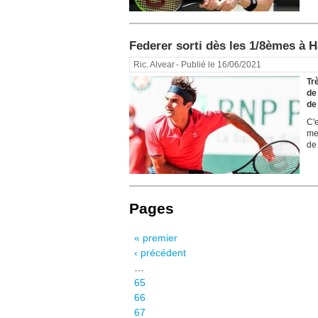
Federer sorti dès les 1/8èmes à Ha
Ric. Alvear
- Publié le 16/06/2021
Tr
de
de 
C'
me
de
Pages
« premier
‹ précédent
…
65
66
67