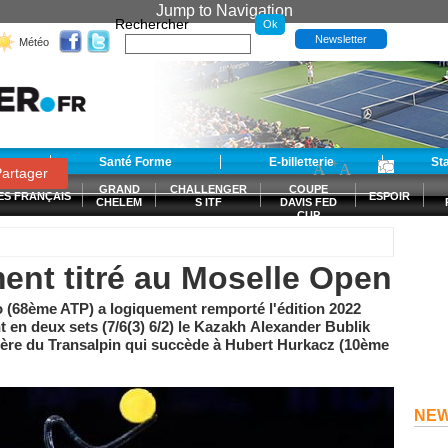
Jump to Navigation
Rechercher
Newsletter
Météo
t
Santé Forme
E-billetterie
-
+
St
A
A
0
artager
GRAND
CHALLENGER
COUPE
ES FRANÇAIS
ESPOIR
CHELEM
S ITF
DAVIS FED
CUP
S
nt titré au Moselle Open
o (68ème ATP) a logiquement remporté l'édition 2022
en deux sets (7/6(3) 6/2) le Kazakh Alexander Bublik
rière du Transalpin qui succède à Hubert Hurkacz (10ème
NE