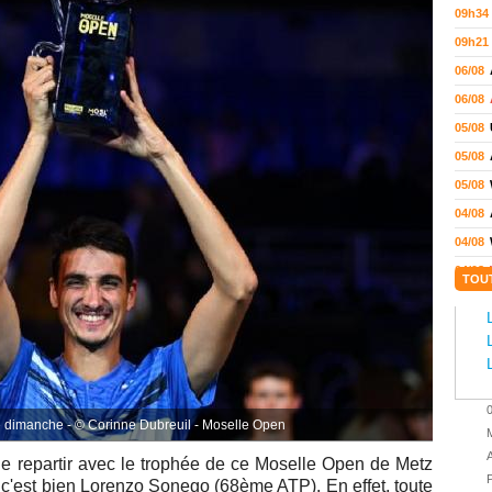
09h34
09h21
06/08
06/08
05/08
05/08
05/08
04/08
04/08
04/08
TOU
04/08
03/08
02/08
02/08
01/08
 dimanche - © Corinne Dubreuil - Moselle Open
M
01/08
A
de repartir avec le trophée de ce
Moselle Open de Metz
01/08
P
 c'est bien
Lorenzo Sonego (68ème ATP). En effet, toute