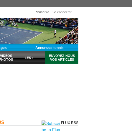
S'inscrire
Se connecter
ages
Annonces tennis
VIDÉOS
ENVOYEZ-NOUS
LES +
PHOTOS
VOS ARTICLES
WS
FLUX RSS