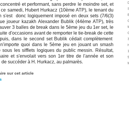
31/07
D
s concentré et performant, sans perdre le moindre set, et
S
s ce samedi,
Hubert Hurkacz (10ème ATP), le tenant du
31/07
B
lien s'est donc logiquement imposé en deux sets (7/6(3)
31/07
sque joueur kazakh
Alexander Bublik (44ème ATP), très
G
30/07
sauver 3 balles de break dans le 5ème jeu du 1er set, le
30/07
uite d'occasions avant de remporter le tie-break de cette
puis, dans le second set Bublik cédait complètement
28/07
n'importe quoi dans le 5ème jeu en jouant un smash
H
28/07
sous les sifflets logiques du public messin. Résultat,
1
27/07
re et s'envolait vers son 1er titre de l'année et son
5
si de succéder à H. Hurkacz, au palmarès.
27/07
25/07
re sur cet article
25/07
s
24/07
24/07