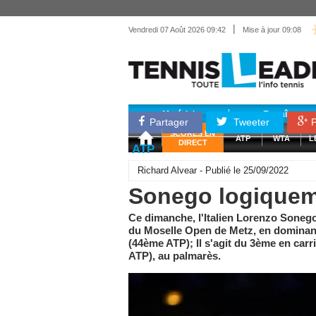
|
Vendredi 07 Août 2026 09:42
Mise à jour 09:08
Matériel
Entraînemen
Partager
Tweeter
P
SCORES EN
ATP
WTA
L
DIRECT
ATP
Richard Alvear - Publié le 25/09/2022
Sonego logiqueme
Ce dimanche, l'Italien Lorenzo Soneg
du Moselle Open de Metz, en dominant 
(44ème ATP); Il s'agit du 3ème en car
ATP), au palmarès.