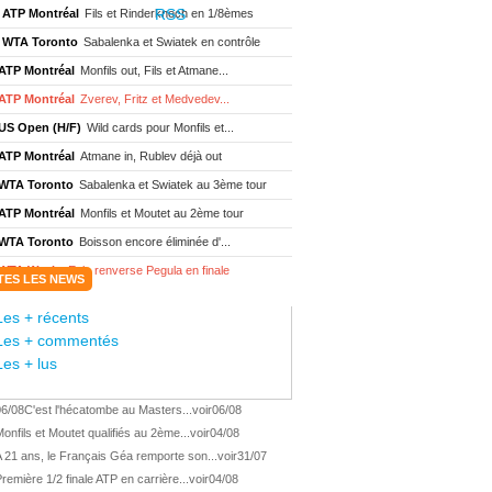
ATP Montréal
Fils et Rinderknech en 1/8èmes
WTA Toronto
Sabalenka et Swiatek en contrôle
ATP Montréal
Monfils out, Fils et Atmane...
ATP Montréal
Zverev, Fritz et Medvedev...
US Open (H/F)
Wild cards pour Monfils et...
ATP Montréal
Atmane in, Rublev déjà out
WTA Toronto
Sabalenka et Swiatek au 3ème tour
ATP Montréal
Monfils et Moutet au 2ème tour
WTA Toronto
Boisson encore éliminée d'...
WTA Wash.
Eala renverse Pegula en finale
TES LES NEWS
ATP Wash.
Fritz domine Jodar en finale
Les + récents
WTA Memphis
Liutova, 16 ans et déjà titrée
Les + commentés
ATP Wash.
Une finale Fritz/ Jodar
Les + lus
ATP Los Cabos
Géa remporte le titre !
06/08
C'est l'hécatombe au Masters...
voir
06/08
WTA Wash.
Eala domine Svitolina
onfils et Moutet qualifiés au 2ème...
voir
04/08
ATP Wash.
De Minaur éliminé en 1/4
 21 ans, le Français Géa remporte son...
voir
31/07
ATP Los Cabos
Géa en finale !
remière 1/2 finale ATP en carrière...
voir
04/08