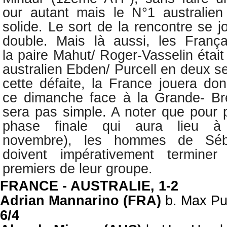
our autant mais le N°1 australien
solide. Le sort de la rencontre se j
double. Mais là aussi, les França
la
paire Mahut/ Roger-Vasselin était
australien Ebden/ Purcell en deux se
cette défaite, l
a France jouera donc
ce dimanche face à la Grande- Br
sera pas simple. A noter que pour
phase finale qui aura lieu à
novembre),
l
es hommes de Séba
doivent impérativement termine
premiers de leur groupe.
FRANCE - AUSTRALIE, 1-2
Adrian Mannarino (FRA)
b. Max Pu
6/4