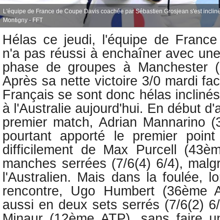
L'équipe de France de Coupe Davis coachée par Sébastien Grosjean s'est inclinée 
Montigny - FFT
Hélas ce jeudi, l'équipe de Franc
n'a pas réussi à enchaîner avec une
phase de groupes à Manchester (G
Après sa nette victoire 3/0 mardi fac
Français se sont donc hélas inclinés
à l'Australie aujourd'hui. En début d'
premier match,
Adrian Mannarino (
pourtant apporté le premier point
difficilement de Max Purcell (43
manches serrées (7/6(4) 6/4), malg
l'Australien. Mais dans la foulée, 
rencontre,
Ugo Humbert (36ème ATP
aussi en deux sets serrés (7/6(2) 6
Minaur (12ème ATP), sans faire 