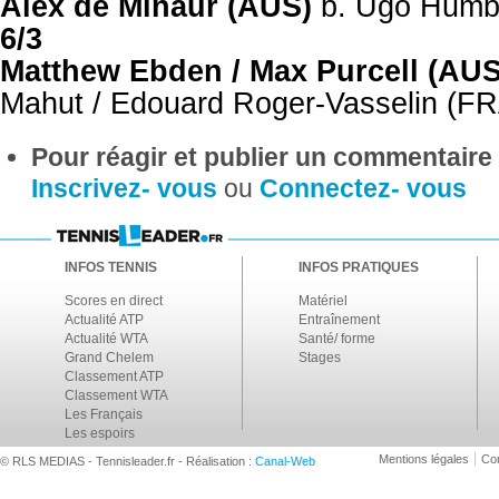
Alex de Minaur (AUS)
b. Ugo Humb
6/3
Matthew Ebden / Max Purcell (AU
Mahut / Edouard Roger-Vasselin (F
Pour réagir et publier un commentaire s
Inscrivez- vous
ou
Connectez- vous
INFOS TENNIS
INFOS PRATIQUES
Scores en direct
Matériel
Actualité ATP
Entraînement
Actualité WTA
Santé/ forme
Grand Chelem
Stages
Classement ATP
Classement WTA
Les Français
Les espoirs
Mentions légales
Con
© RLS MEDIAS - Tennisleader.fr - Réalisation :
Canal-Web