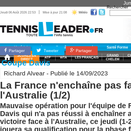
Jum
Rechercher
|
Jeudi 06 Août 2026 22:53
Mise à jour 21:08
Météo
Matériel
Entraînement
Santé Forme
Partager
Tweeter
Partager
SCORES EN
GRAND
C
ATP
WTA
LES FRANÇAIS
DIRECT
CHELEM
Coupe Davis
Richard Alvear - Publié le 14/09/2023
La France n'enchaîne pas f
l'Australie (1/2)
Mauvaise opération pour l'équipe de
Davis qui n'a pas réussi à enchaîner
victoire face à l'Australie, ce jeudi (1
jouera sa qualification pour la phase f