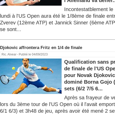
l'Allemand va défier..
Incontestatblement le
lundi à l'US Open aura été le 1/8ème de finale en
Zverev (12ème ATP) et Jannick Sinner (6ème AT
se sont...
Djokovic affrontera Fritz en 1/4 de finale
Ric. Alvear
- Publié le 04/09/2023
Qualification sans p
de finale de l'US O
pour Novak Djokovic
dominé Borna Gojo 
sets (6/2 7/5 6...
Après sa frayeur de v
lors du 3ème tour de l'US Open où il l'avait emport
6/1 6/3) et 3h48 de jeu, après avoir été mené 2 se