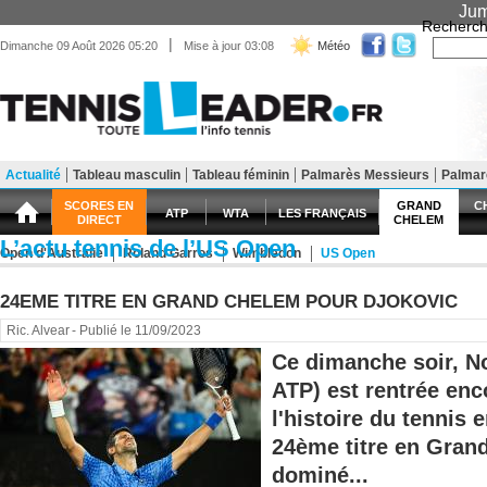
Jum
Recherch
|
Dimanche 09 Août 2026 05:20
Mise à jour 03:08
Météo
Actualité
Tableau masculin
Tableau féminin
Palmarès Messieurs
Palma
Matériel
Entraînement
Santé Forme
SCORES EN
GRAND
C
ATP
WTA
LES FRANÇAIS
DIRECT
CHELEM
L’actu tennis de l’US Open
Open d'Australie
Roland Garros
Wimbledon
US Open
24EME TITRE EN GRAND CHELEM POUR DJOKOVIC
Ric. Alvear
- Publié le 11/09/2023
Ce dimanche soir, N
ATP) est rentrée enc
l'histoire du tennis
24ème titre en Gran
dominé...