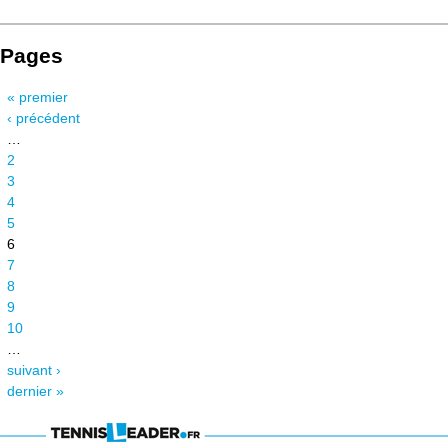
Pages
« premier
‹ précédent
…
2
3
4
5
6
7
8
9
10
…
suivant ›
dernier »