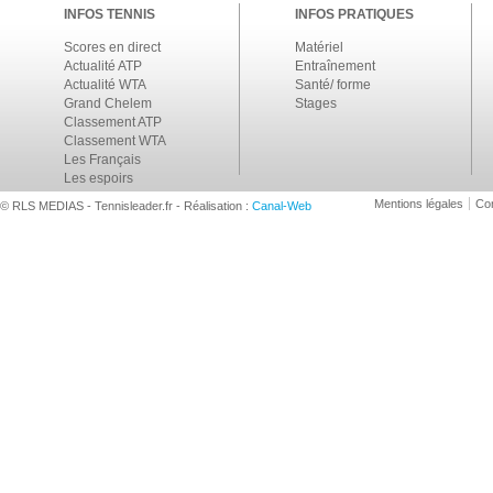
INFOS TENNIS
INFOS PRATIQUES
Scores en direct
Matériel
Actualité ATP
Entraînement
Actualité WTA
Santé/ forme
Grand Chelem
Stages
Classement ATP
Classement WTA
Les Français
Les espoirs
Mentions légales
Con
© RLS MEDIAS - Tennisleader.fr - Réalisation :
Canal-Web