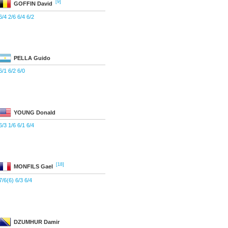
[9]
GOFFIN
David
6/4 2/6 6/4 6/2
PELLA
Guido
6/1 6/2 6/0
YOUNG
Donald
6/3 1/6 6/1 6/4
[18]
MONFILS
Gael
7/6(6) 6/3 6/4
DZUMHUR
Damir