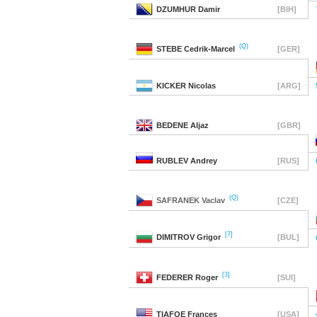
DZUMHUR
Damir
[BIH]
(Q)
STEBE
Cedrik-Marcel
[GER]
KICKER
Nicolas
[ARG]
BEDENE
Aljaz
[GBR]
RUBLEV
Andrey
[RUS]
(Q)
SAFRANEK
Vaclav
[CZE]
[7]
DIMITROV
Grigor
[BUL]
[3]
FEDERER
Roger
[SUI]
TIAFOE
Frances
[USA]