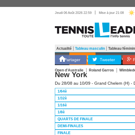
|
Jeudi 06 Août 2026 22:59
Mise à jour 21:08
Actualité
Tableau masculin
Tableau féminin
Matériel
Entraînemen
SCORES EN
Partager
Tweeter
ATP
WTA
L
P
DIRECT
Open d'Australie
Roland Garros
Wimbled
New York
Du 28/08 au 10/09 - Grand Chelem (H) - 
1/64è
1/32è
1/16è
1/8è
QUARTS DE FINALE
DEMI-FINALES
FINALE