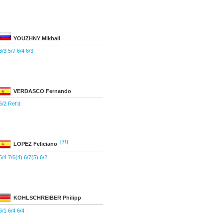
YOUZHNY
Mikhail
6/3 5/7 6/4 6/3
VERDASCO
Fernando
6/2 Ret'd
[31]
LOPEZ
Feliciano
6/4 7/6(4) 6/7(5) 6/2
KOHLSCHREIBER
Philipp
6/1 6/4 6/4