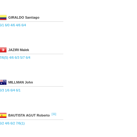
GIRALDO
Santiago
6/1 6/0 4/6 4/6 6/4
JAZIRI
Malek
7/6(5) 4/6 6/3 5/7 6/4
MILLMAN
John
6/3 1/6 6/4 6/1
[11]
BAUTISTA AGUT
Roberto
6/2 4/6 6/2 7/6(1)