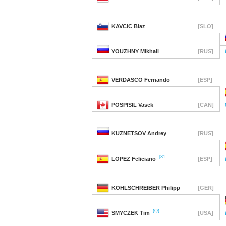
KAVCIC
Blaz
[SLO]
YOUZHNY
Mikhail
[RUS]
VERDASCO
Fernando
[ESP]
POSPISIL
Vasek
[CAN]
KUZNETSOV
Andrey
[RUS]
[31]
LOPEZ
Feliciano
[ESP]
KOHLSCHREIBER
Philipp
[GER]
(Q)
SMYCZEK
Tim
[USA]