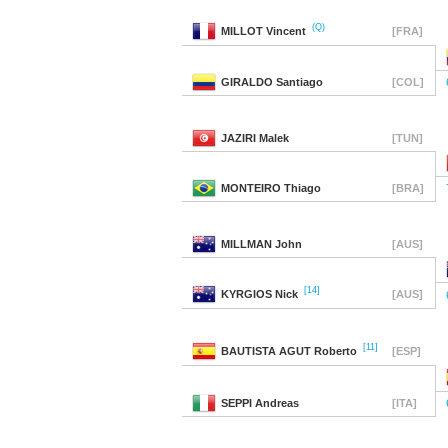
(Q)
MILLOT
Vincent
[FRA]
GIRALDO
Santiago
[COL]
JAZIRI
Malek
[TUN]
MONTEIRO
Thiago
[BRA]
MILLMAN
John
[AUS]
[14]
KYRGIOS
Nick
[AUS]
[11]
BAUTISTA AGUT
Roberto
[ESP]
SEPPI
Andreas
[ITA]