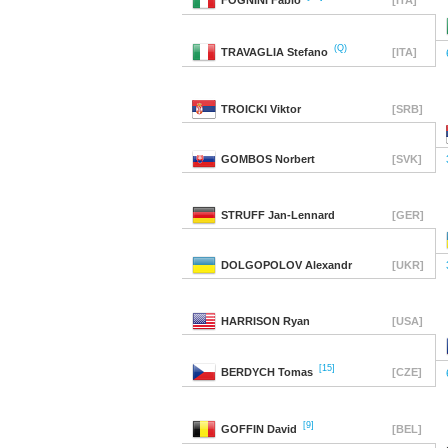
FOGNINI
Fabio
[ITA]
(Q)
TRAVAGLIA
Stefano
[ITA]
TROICKI
Viktor
[SRB]
GOMBOS
Norbert
[SVK]
STRUFF
Jan-Lennard
[GER]
DOLGOPOLOV
Alexandr
[UKR]
HARRISON
Ryan
[USA]
[15]
BERDYCH
Tomas
[CZE]
[9]
GOFFIN
David
[BEL]