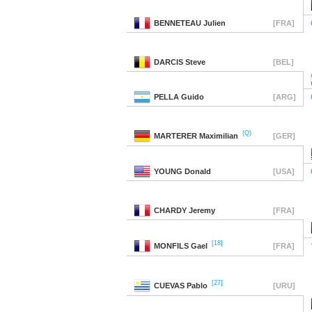
BENNETEAU
Julien
[FRA]
DARCIS
Steve
[BEL]
PELLA
Guido
[ARG]
(Q)
MARTERER
Maximilian
[GER]
YOUNG
Donald
[USA]
CHARDY
Jeremy
[FRA]
[18]
MONFILS
Gael
[FRA]
[27]
CUEVAS
Pablo
[URU]