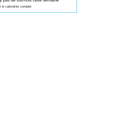
n'y pas de tournois cette semaine
ir le calendrier complet