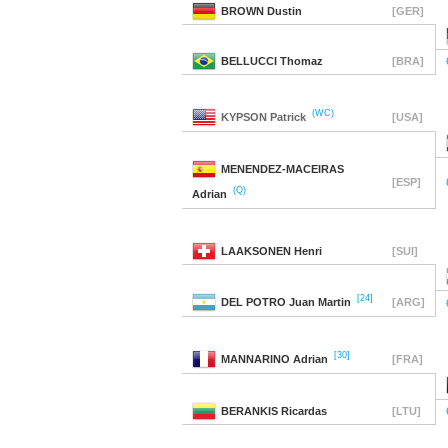
BROWN
Dustin
[GER]
BELLUCCI
Thomaz
[BRA]
(WC)
KYPSON
Patrick
[USA]
MENENDEZ-MACEIRAS
[ESP]
(Q)
Adrian
LAAKSONEN
Henri
[SUI]
[24]
DEL POTRO
Juan Martin
[ARG]
[30]
MANNARINO
Adrian
[FRA]
BERANKIS
Ricardas
[LTU]