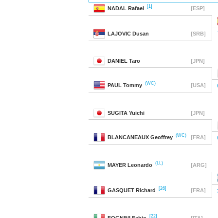
[1]
NADAL
Rafael
[ESP]
LAJOVIC
Dusan
[SRB]
DANIEL
Taro
[JPN]
(WC)
PAUL
Tommy
[USA]
SUGITA
Yuichi
[JPN]
(WC)
BLANCANEAUX
Geoffrey
[FRA]
(LL)
MAYER
Leonardo
[ARG]
[26]
GASQUET
Richard
[FRA]
[22]