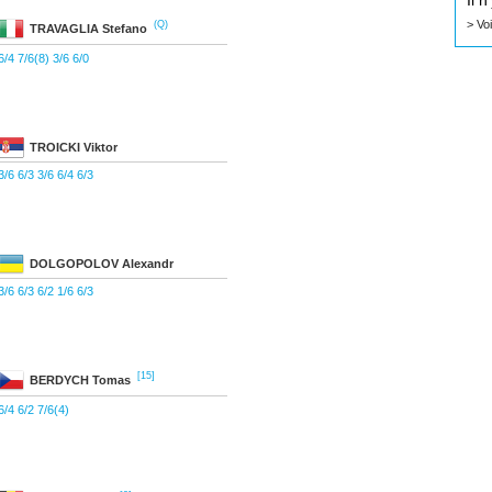
Il 
> Vo
(Q)
TRAVAGLIA
Stefano
6/4 7/6(8) 3/6 6/0
TROICKI
Viktor
3/6 6/3 3/6 6/4 6/3
DOLGOPOLOV
Alexandr
3/6 6/3 6/2 1/6 6/3
[15]
BERDYCH
Tomas
6/4 6/2 7/6(4)