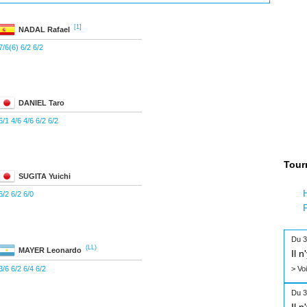
[1]
NADAL
Rafael
7/6(6) 6/2 6/2
DANIEL
Taro
6/1 4/6 4/6 6/2 6/2
Tour
SUGITA
Yuichi
6/2 6/2 6/0
Du 3
(LL)
MAYER
Leonardo
Il 
3/6 6/2 6/4 6/2
> Vo
Du 3