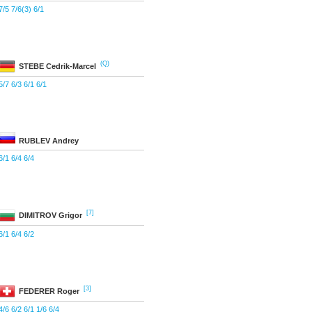
7/5 7/6(3) 6/1
(Q)
STEBE
Cedrik-Marcel
5/7 6/3 6/1 6/1
RUBLEV
Andrey
6/1 6/4 6/4
[7]
DIMITROV
Grigor
6/1 6/4 6/2
[3]
FEDERER
Roger
4/6 6/2 6/1 1/6 6/4