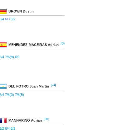
BROWN
Dustin
6/4 6/3 6/2
(Q)
MENENDEZ-MACEIRAS
Adrian
6/4 7/6(9) 6/1
[24]
DEL POTRO
Juan Martin
6/4 7/6(3) 7/6(5)
[30]
MANNARINO
Adrian
6/2 6/4 6/2