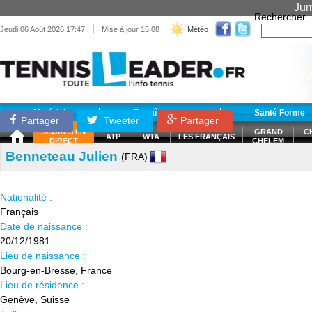
Jum
Rechercher
|
Jeudi 06 Août 2026 17:47
Mise à jour 15:08
Météo
Matériel
Entraînement
Santé Forme
Partager
Tweeter
Partager
SCORES EN
GRAND
C
ATP
WTA
LES FRANÇAIS
DIRECT
CHELEM
Benneteau Julien
(FRA)
Nationalité :
Français
Date de naissance :
20/12/1981
Lieu de naissance :
Bourg-en-Bresse, France
Lieu de résidence :
Genève, Suisse