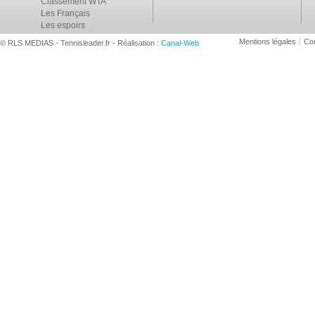
Classement WTA
Les Français
Les espoirs
Mentions légales
Con
© RLS MEDIAS - Tennisleader.fr - Réalisation :
Canal-Web