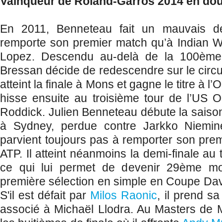
Vainqueur de Roland-Garros 2014 en do
En 2011, Benneteau fait un mauvais d
remporte son premier match qu’à Indian We
Lopez. Descendu au-delà de la 100ème 
Bressan décide de redescendre sur le circui
atteint la finale à Mons et gagne le titre à l
hisse ensuite au troisième tour de l’US 
Roddick. Julien Benneteau débute la saison
à Sydney, perdue contre Jarkko Niemin
parvient toujours pas à remporter son premie
ATP. Il atteint néanmoins la demi-finale au
ce qui lui permet de devenir 29ème mon
première sélection en simple en Coupe Dav
S'il est défait par
Milos Raonic
, il prend s
associé à Michaël Llodra. Au Masters de Mo