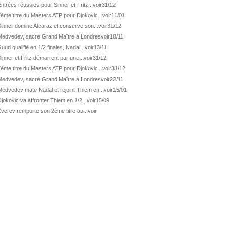
ATP Los Cabos
1ère 1/2 finale pour Géa
ntrées réussies pour Sinner et Fritz...
voir
31/12
ème titre du Masters ATP pour Djokovic...
voir
11/01
WTA Washington
Svitolina et Pegula en 1/4
inner domine Alcaraz et conserve son...
voir
31/12
ATP Wash.
Pas de 1/4 pour Humbert et Atmane
Medvedev, sacré Grand Maître à Londres
voir
18/11
WTA Washington
Déjà fini pour Fernandez
uud qualifié en 1/2 finales, Nadal...
voir
13/11
ATP Washington
De Minaur domine Tsitsipas
inner et Fritz démarrent par une...
voir
31/12
ème titre du Masters ATP pour Djokovic...
voir
31/12
WTA Washington
Fernandez débute bien
Medvedev, sacré Grand Maître à Londres
voir
22/11
ATP Washington
Fritz et Musetti en 1/8èmes
edvedev mate Nadal et rejoint Thiem en...
voir
15/01
WTA Prague
Tagger, premier sacre à 18 ans
jokovic va affronter Thiem en 1/2...
voir
15/09
ATP Estoril
Van Assche remporte son 1er...
verev remporte son 2ème titre au...
voir
ATP Kitzbühel
Halys débloque son compteur !
ATP Estoril
Van Assche s'offre Rublev
ATP Kitzbühel
Halys rallie les 1/2 finales
ATP Estoril
Van Assche en 1/4 de finale