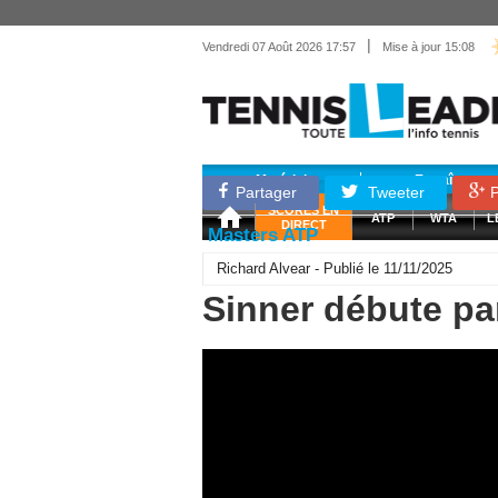
|
Vendredi 07 Août 2026 17:57
Mise à jour 15:08
Matériel
Entraînemen
Partager
Tweeter
P
SCORES EN
ATP
WTA
L
DIRECT
Masters ATP
Richard Alvear - Publié le 11/11/2025
Sinner débute pa