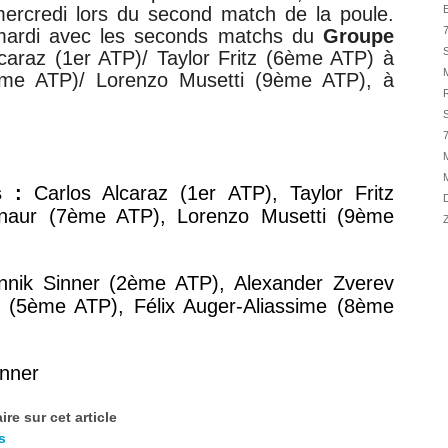
31/07
 mercredi lors du second match de la poule.
E
7
 mardi avec les seconds matchs du
Groupe
31/07
S
lcaraz (1er ATP)/
Taylor Fritz (6ème ATP) à
31/07
me ATP)/ Lorenzo Musetti (9ème ATP), à
30/07
R
30/07
S
7
28/07
:
28/07
M
s :
Carlos Alcaraz (1er ATP),
Taylor Fritz
27/07
D
inaur (7ème ATP),
Lorenzo Musetti (9ème
27/07
Z
25/07
25/07
nnik Sinner (2ème ATP)
,
Alexander Zverev
24/07
n (5ème ATP),
Félix Auger-Aliassime (8ème
24/07
inner
re sur cet article
s