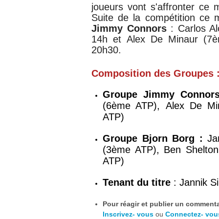
joueurs vont s'affronter ce
Suite de la compétition ce
Jimmy Connors
:
Carlos A
14h et
Alex De Minaur (7è
20h30.
Composition des Groupes 
Groupe Jimmy Connor
(6ème ATP),
Alex De M
ATP)
Groupe Bjorn Borg :
Ja
(3ème ATP), Ben Shelto
ATP)
Tenant du titre
: Jannik S
Pour réagir et publier un commentai
Inscrivez- vous
ou
Connectez- vou