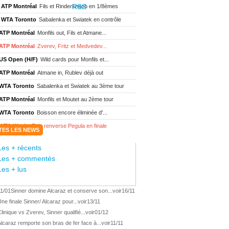
ATP Montréal
Fils et Rinderknech en 1/8èmes
WTA Toronto
Sabalenka et Swiatek en contrôle
ATP Montréal
Monfils out, Fils et Atmane...
ATP Montréal
Zverev, Fritz et Medvedev...
US Open (H/F)
Wild cards pour Monfils et...
ATP Montréal
Atmane in, Rublev déjà out
WTA Toronto
Sabalenka et Swiatek au 3ème tour
ATP Montréal
Monfils et Moutet au 2ème tour
WTA Toronto
Boisson encore éliminée d'...
WTA Wash.
Eala renverse Pegula en finale
TES LES NEWS
ATP Wash.
Fritz domine Jodar en finale
Les + récents
WTA Memphis
Liutova, 16 ans et déjà titrée
Les + commentés
ATP Wash.
Une finale Fritz/ Jodar
Les + lus
ATP Los Cabos
Géa remporte le titre !
11/01
Sinner domine Alcaraz et conserve son...
voir
16/11
WTA Wash.
Eala domine Svitolina
ne finale Sinner/ Alcaraz pour...
voir
13/11
ATP Wash.
De Minaur éliminé en 1/4
linique vs Zverev, Sinner qualifié...
voir
01/12
ATP Los Cabos
Géa en finale !
lcaraz remporte son bras de fer face à...
voir
11/11