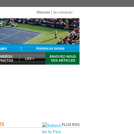
S'inscrire
Se connecter
ages
Annonces tennis
VIDÉOS
ENVOYEZ-NOUS
LES +
PHOTOS
VOS ARTICLES
WS
FLUX RSS