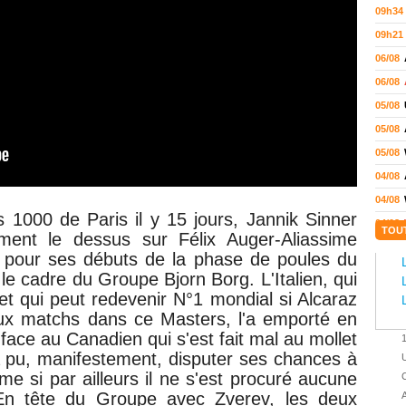
09h34
09h21
06/08
06/08
05/08
05/08
05/08
04/08
04/08
1000 de Paris il y 15 jours, Jannik Sinner
04/08
TOU
ment le dessus sur Félix Auger-Aliassime
04/08
n pour ses débuts
de la
phase de poules
du
03/08
e cadre du Groupe Bjorn Borg. L'Italien, qui
02/08
et qui peut redevenir N°1 mondial si Alcaraz
ux matchs dans ce Masters, l'a emporté en
02/08
 face au Canadien qui s'est fait mal au mollet
01/08
a pu, manifestement, disputer ses chances à
U
01/08
e si par ailleurs il ne s'est procuré aucune
C
01/08
En tête du Groupe avec Zverev, les deux
A