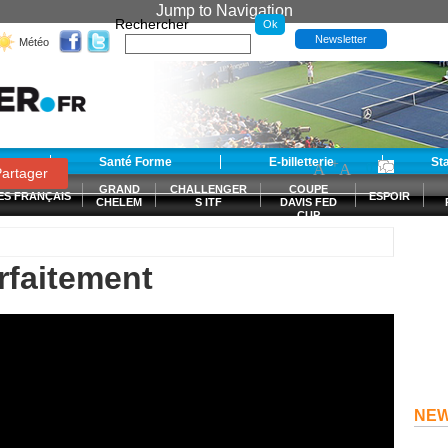
Jump to Navigation
Rechercher
Newsletter
Météo
t
Santé Forme
E-billetterie
-
+
St
A
A
0
artager
GRAND
CHALLENGER
COUPE
ES FRANÇAIS
ESPOIR
CHELEM
S ITF
DAVIS FED
CUP
S
rfaitement
NE