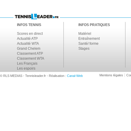
INFOS TENNIS
INFOS PRATIQUES
Scores en direct
Matériel
Actualité ATP
Entraînement
Actualité WTA
Santé/ forme
Grand Chelem
Stages
Classement ATP
Classement WTA
Les Français
Les espoirs
Mentions légales
Con
© RLS MEDIAS - Tennisleader.fr - Réalisation :
Canal-Web