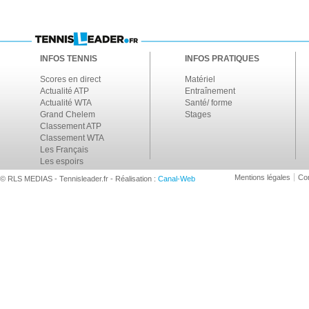
INFOS TENNIS
INFOS PRATIQUES
Scores en direct
Matériel
Actualité ATP
Entraînement
Actualité WTA
Santé/ forme
Grand Chelem
Stages
Classement ATP
Classement WTA
Les Français
Les espoirs
Mentions légales
Con
© RLS MEDIAS - Tennisleader.fr - Réalisation :
Canal-Web