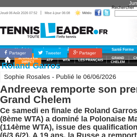
Jum
Rechercher
|
Jeudi 06 Août 2026 07:52
Mise à jour 06:08
Météo
Matériel
Entraînement
Santé Forme
Partager
Tweeter
Partager
SCORES EN
GRAND
C
ATP
WTA
LES FRANÇAIS
DIRECT
CHELEM
Roland Garros
Sophie Rosales - Publié le 06/06/2026
Andreeva remporte son prem
Grand Chelem
Ce samedi en finale de Roland Garros
(8ème WTA) a dominé la Polonaise M
(114ème WTA), issue des qualification
(6/3 6/2). A 19 ans, la Russe a remport