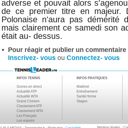
adverse et pouvait alors s'agenouil
de ce premier titre en majeur. 
Polonaise n'aura pas démérité d
mais clairement ce samedi son ad
était au- dessus.
Pour réagir et publier un commentaire s
Inscrivez- vous
ou
Connectez- vous
INFOS TENNIS
INFOS PRATIQUES
Scores en direct
Matériel
Actualité ATP
Entraînement
Actualité WTA
Santé/ forme
Grand Chelem
Stages
Classement ATP
Classement WTA
Les Français
Les espoirs
Mentions légales
Con
© RLS MEDIAS - Tennisleader.fr - Réalisation :
Canal-Web