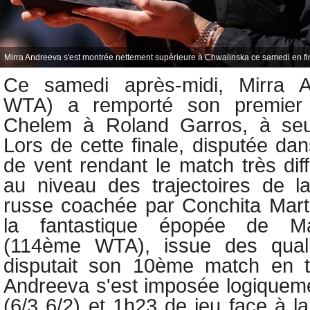
Mirra Andreeva s'est montrée nettement supérieure à Chwalinska ce samedi en fi
Ce samedi après-midi,
Mirra 
WTA) a remporté son premier 
Chelem à Roland Garros, à seu
Lors de cette finale, disputée da
de vent rendant le match très dif
au niveau des trajectoires de la
russe coachée par Conchita Marti
la fantastique épopée de
M
(114ème WTA), issue des qualif
disputait son 10ème match en t
Andreeva s'est imposée logiquem
(6/3 6/2) et 1h23 de jeu face à l