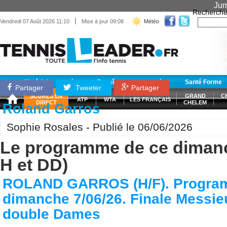
Jum
Recherche
|
Vendredi 07 Août 2026 11:10
Mise à jour 09:08
Météo
Matériel
Entraînement
Santé Forme
Partager
Tweeter
Partager
SCORES EN
GRAND
C
ATP
WTA
LES FRANÇAIS
DIRECT
CHELEM
Roland Garros
Sophie Rosales - Publié le 06/06/2026
Le programme de ce dimanc
H et DD)
ROLAND GARROS (H/F). Progra
dimanche 7/06/26. Finale Messieu
double Dames