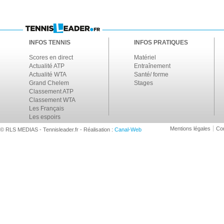
INFOS TENNIS
INFOS PRATIQUES
Scores en direct
Matériel
Actualité ATP
Entraînement
Actualité WTA
Santé/ forme
Grand Chelem
Stages
Classement ATP
Classement WTA
Les Français
Les espoirs
Mentions légales
Con
© RLS MEDIAS - Tennisleader.fr - Réalisation :
Canal-Web