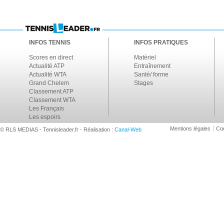
INFOS TENNIS
INFOS PRATIQUES
Scores en direct
Matériel
Actualité ATP
Entraînement
Actualité WTA
Santé/ forme
Grand Chelem
Stages
Classement ATP
Classement WTA
Les Français
Les espoirs
Mentions légales
Con
© RLS MEDIAS - Tennisleader.fr - Réalisation :
Canal-Web