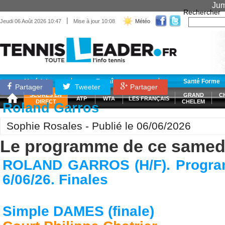
Jum
Rechercher
|
Jeudi 06 Août 2026 10:47
Mise à jour 10:08
Météo
Matériel
Entraînement
Santé Forme
Partager
Tweeter
Partager
SCORES EN
GRAND
C
ATP
WTA
LES FRANÇAIS
DIRECT
CHELEM
Roland Garros
Sophie Rosales - Publié le 06/06/2026
Le programme de ce samed
ROLAND GARROS (H/F). Progra
6/06/26. Finales
Simple DAMES (finale)