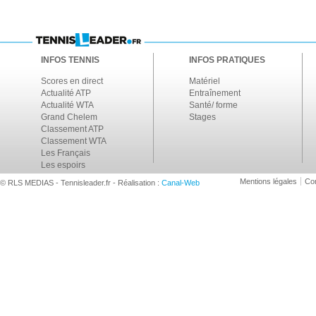
INFOS TENNIS
INFOS PRATIQUES
Scores en direct
Matériel
Actualité ATP
Entraînement
Actualité WTA
Santé/ forme
Grand Chelem
Stages
Classement ATP
Classement WTA
Les Français
Les espoirs
Mentions légales
Con
© RLS MEDIAS - Tennisleader.fr - Réalisation :
Canal-Web