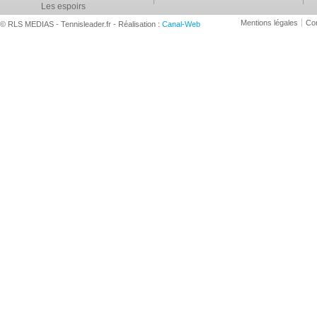
Les espoirs
Mentions légales
Con
© RLS MEDIAS - Tennisleader.fr - Réalisation :
Canal-Web