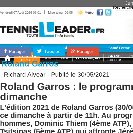
Jum
Recherche
|
Vendredi 07 Août 2026 08:01
Mise à jour 06:08
Météo
Matériel
Entraînement
Santé Forme
Partager
Tweeter
Partager
SCORES EN
GRAND
C
ATP
WTA
LES FRANÇAIS
DIRECT
CHELEM
Roland Garros
Richard Alvear - Publié le 30/05/2021
Roland Garros : le program
dimanche
L'édition 2021 de Roland Garros (30/
ce dimanche à partir de 11h. Au pro
hommes, Dominic Thiem (4ème ATP),
Tsitsipas (5ème ATP) qui affronte Jé