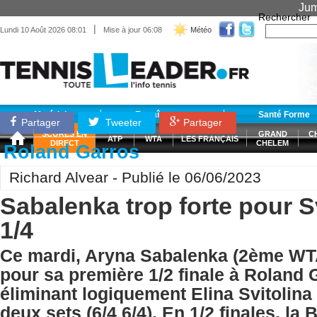
Jum
Rechercher
|
Lundi 10 Août 2026 08:01
Mise à jour 06:08
Météo
Matériel
Entraînement
Santé Forme
Partager
Tweeter
Partager
SCORES EN
GRAND
C
ATP
WTA
LES FRANÇAIS
DIRECT
CHELEM
Roland Garros
Richard Alvear - Publié le 06/06/2023
Sabalenka trop forte pour S
1/4
Ce mardi, Aryna Sabalenka (2ème WTA)
pour sa première 1/2 finale à Roland 
éliminant logiquement Elina Svitolin
deux sets (6/4 6/4). En 1/2 finales, la