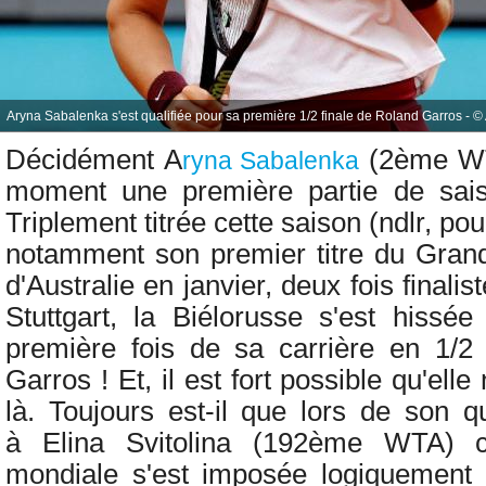
Aryna Sabalenka s'est qualifiée pour sa première 1/2 finale de Roland Garros - ©
Décidément
A
(2ème WTA
ryna Sabalenka
moment une première partie de saiso
Triplement titrée cette saison (ndlr, p
notamment son premier titre du Gran
d'Australie en janvier, deux fois finalis
Stuttgart, la Biélorusse s'est hissé
première fois de sa carrière en 1/2
Garros ! Et, il est fort possible qu'elle
là. Toujours est-il que lors de son q
à
Elina Svitolina (192ème WTA) 
mondiale s'est imposée logiquemen