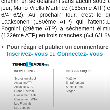
chemin en se défaisant sans aucun souci 
jour, Mario Vilella Martinez (185ème ATP) 
6/4 6/2). Au prochain tour, c'est le qu
Laaksonen (150ème ATP) qui l'attend.
Fognini (29ème ATP) a sèchement élim
(122ème ATP) en trois manches (6/4 6/1 6/
Pour réagir et publier un commentaire s
Inscrivez- vous
ou
Connectez- vous
INFOS TENNIS
INFOS PRATIQUES
Scores en direct
Matériel
Actualité ATP
Entraînement
Actualité WTA
Santé/ forme
Grand Chelem
Stages
Classement ATP
Classement WTA
Les Français
Les espoirs