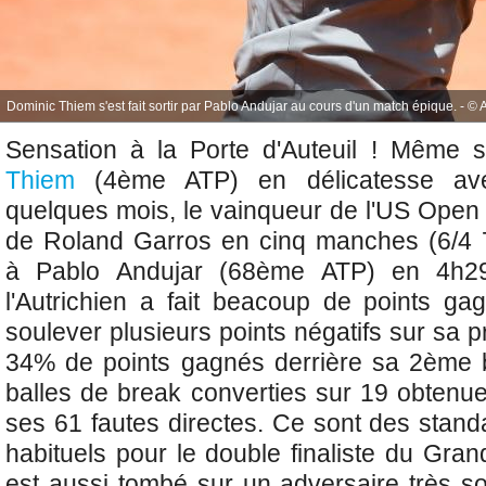
Dominic Thiem s'est fait sortir par Pablo Andujar au cours d'un match épique. - © 
Sensation à la Porte d'Auteuil ! Même 
Thiem
(4ème ATP) en délicatesse av
quelques mois, le vainqueur de l'US Open s
de Roland Garros en cinq manches (6/4 7
à
Pablo Andujar (68ème ATP) en 4h2
l'Autrichien a fait beacoup de points ga
soulever plusieurs points négatifs sur sa p
34% de points gagnés derrière sa 2ème b
balles de break converties sur 19 obtenue
ses 61 fautes directes. Ce sont des stand
habituels pour le double finaliste du Gran
est aussi tombé sur un adversaire très so