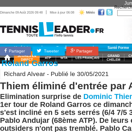
Jum
Recherch
|
Dimanche 09 Août 2026 09:48
Mise à jour 06:08
Météo
Matériel
Entraînement
Santé Forme
Partager
Tweeter
Partager
SCORES EN
GRAND
C
ATP
WTA
LES FRANÇAIS
DIRECT
CHELEM
Roland Garros
Richard Alvear - Publié le 30/05/2021
Thiem éliminé d'entrée par 
Elimination surprise de
Dominic Thie
1er tour de Roland Garros ce dimanch
s'est incliné en 5 sets serrés (6/4 7/5 
Pablo Andujar (68ème ATP). De leurs 
outsiders n'ont pas tremblé. Pablo C