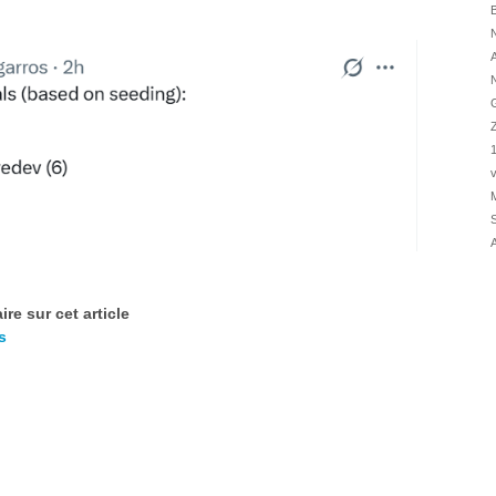
31/07
B
N
31/07
31/07
30/07
30/07
28/07
v
28/07
M
27/07
S
27/07
A
25/07
25/07
re sur cet article
24/07
s
24/07