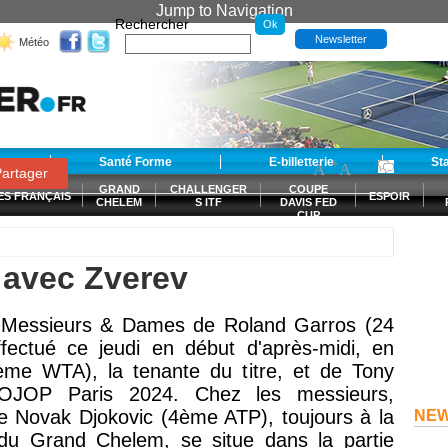
Jump to Navigation
Rechercher
Newsletter
Météo
t
Santé Forme
E-billetterie
-
+
St
A
A
0
artager
GRAND
CHALLENGER
COUPE
ES FRANÇAIS
ESPOIR
CHELEM
S ITF
DAVIS FED
CUP
S
c avec Zverev
u Messieurs & Dames de Roland Garros (24
fectué ce jeudi en début d'après-midi, en
me WTA), la tenante du titre, et de Tony
COJOP Paris 2024. Chez les messieurs,
ue
Novak Djokovic (4ème ATP), toujours à la
NE
du Grand Chelem, se situe dans la partie