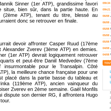
annik Sinner (1er ATP), grandissime favori
09h34
e situe, bien sûr, dans la partie haute. En
09h21
z (2ème ATP), tenant du titre, blessé au
06/08
raient donc se retrouver en finale.
06/08
05/08
05/08
05/08
urrait devoir affronter Casper Ruud (17ème
t Alexander Zverev (3ème ATP) en demies.
04/08
er (1er ATP) devrait logiquement retrouver
04/08
uarts et peut-être Daniil Medvedev (7ème
04/08
TOU
 insurmontable pour le Transalpin. Côté
04/08
 ATP), la meilleure chance française pour une
03/08
t placé dans la partie basse du tableau et
02/08
inka (119ème ATP), ancien vainqueur du
02/08
roiser Zverev en 2ème semaine. Gaël Monfils
01/08
i dispute son dernier RG, il affrontera Hugo
tour.
01/08
01/08
P