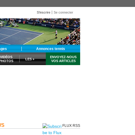
S'inscrire
Se connecter
ages
Annonces tennis
VIDÉOS
ENVOYEZ-NOUS
LES +
PHOTOS
VOS ARTICLES
WS
FLUX RSS