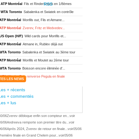
ATP Montréal
Fils et Rinderknech en 1/8èmes
WTA Toronto
Sabalenka et Swiatek en contrôle
ATP Montréal
Monfils out, Fils et Atmane...
ATP Montréal
Zverev, Fritz et Medvedev...
US Open (H/F)
Wild cards pour Monfils et...
ATP Montréal
Atmane in, Rublev déjà out
WTA Toronto
Sabalenka et Swiatek au 3ème tour
ATP Montréal
Monfils et Moutet au 2ème tour
WTA Toronto
Boisson encore éliminée d'...
WTA Wash.
Eala renverse Pegula en finale
TES LES NEWS
ATP Wash.
Fritz domine Jodar en finale
Les + récents
WTA Memphis
Liutova, 16 ans et déjà titrée
Les + commentés
ATP Wash.
Une finale Fritz/ Jodar
Les + lus
ATP Los Cabos
Géa remporte le titre !
30/06
Zverev débloque enfin son compteur en...
voir
WTA Wash.
Eala domine Svitolina
26/06
Andreeva remporte son premier titre du...
voir
ATP Wash.
De Minaur éliminé en 1/4
06/06
Après 2024, Zverev de retour en finale...
voir
05/06
ATP Los Cabos
Géa en finale !
remière finale en Grand Chelem pour...
voir
05/06