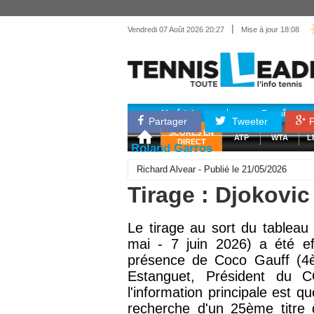
|
Vendredi 07 Août 2026 20:27
Mise à jour 18:08
Matériel
Entraînemen
Partager
Tweeter
P
SCORES EN
ATP
WTA
L
DIRECT
Roland Garros
Richard Alvear - Publié le 21/05/2026
Tirage : Djokovi
Le tirage au sort du tablea
mai - 7 juin 2026) a été ef
présence de Coco Gauff (4è
Estanguet, Président du 
l'information principale est q
recherche d'un 25ème titre 