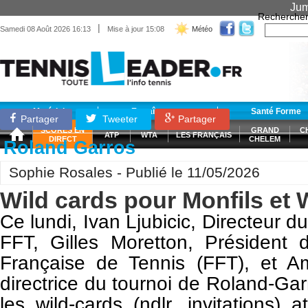
Jum
Recherche
|
Samedi 08 Août 2026 16:13
Mise à jour 15:08
Météo
Matériel
Entraînement
Santé Forme
Partager
Tweeter
Partager
SCORES EN
GRAND
C
ATP
WTA
LES FRANÇAIS
DIRECT
CHELEM
Roland Garros
Sophie Rosales - Publié le 11/05/2026
Wild cards pour Monfils et
Ce lundi, Ivan Ljubicic, Directeur d
FFT, Gilles Moretton, Président 
Française de Tennis (FFT), et A
directrice du tournoi de Roland-Ga
les wild-cards (ndlr, invitations) 