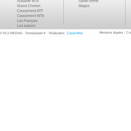
Actualité WTA
Santé/ forme
Grand Chelem
Stages
Classement ATP
Classement WTA
Les Français
Les espoirs
Mentions légales
Con
© RLS MEDIAS - Tennisleader.fr - Réalisation :
Canal-Web