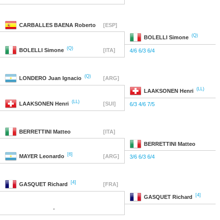
CARBALLES BAENA
Roberto
[ESP]
(Q)
BOLELLI
Simone
(Q)
BOLELLI
Simone
[ITA]
4/6 6/3 6/4
(Q)
LONDERO
Juan Ignacio
[ARG]
(LL)
LAAKSONEN
Henri
(LL)
LAAKSONEN
Henri
[SUI]
6/3 4/6 7/5
BERRETTINI
Matteo
[ITA]
BERRETTINI
Matteo
[6]
MAYER
Leonardo
[ARG]
3/6 6/3 6/4
[4]
GASQUET
Richard
[FRA]
[4]
GASQUET
Richard
-