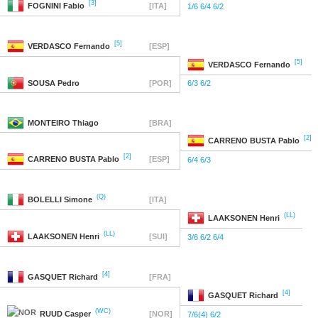
[3]
FOGNINI
Fabio
[ITA]
1/6 6/4 6/2
[5]
VERDASCO
Fernando
[ESP]
[5]
VERDASCO
Fernando
SOUSA
Pedro
[POR]
6/3 6/2
MONTEIRO
Thiago
[BRA]
[2]
CARRENO BUSTA
Pablo
[2]
CARRENO BUSTA
Pablo
[ESP]
6/4 6/3
(Q)
BOLELLI
Simone
[ITA]
(LL)
LAAKSONEN
Henri
(LL)
LAAKSONEN
Henri
[SUI]
3/6 6/2 6/4
[4]
GASQUET
Richard
[FRA]
[4]
GASQUET
Richard
(WC)
RUUD
Casper
[NOR]
7/6(4) 6/2