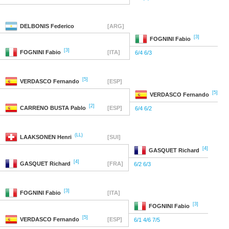
DELBONIS
Federico
[ARG]
[3]
FOGNINI
Fabio
[3]
FOGNINI
Fabio
[ITA]
6/4 6/3
[5]
VERDASCO
Fernando
[ESP]
[5]
VERDASCO
Fernando
[2]
CARRENO BUSTA
Pablo
[ESP]
6/4 6/2
(LL)
LAAKSONEN
Henri
[SUI]
[4]
GASQUET
Richard
[4]
GASQUET
Richard
[FRA]
6/2 6/3
[3]
FOGNINI
Fabio
[ITA]
[3]
FOGNINI
Fabio
[5]
VERDASCO
Fernando
[ESP]
6/1 4/6 7/5