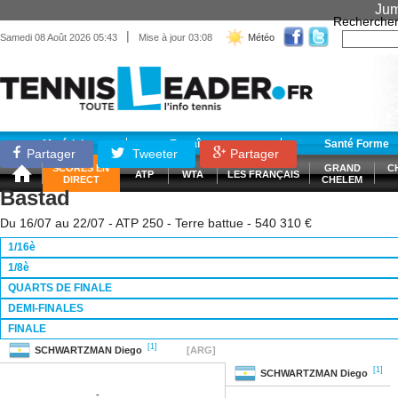
Jum
Recherche
|
Samedi 08 Août 2026 05:43
Mise à jour 03:08
Météo
Matériel
Entraînement
Santé Forme
Partager
Tweeter
Partager
SCORES EN
GRAND
C
ATP
WTA
LES FRANÇAIS
DIRECT
CHELEM
Bastad
Du 16/07 au 22/07 - ATP 250 - Terre battue - 540 310 €
1/16è
1/8è
QUARTS DE FINALE
DEMI-FINALES
FINALE
[1]
SCHWARTZMAN
Diego
[ARG]
[1]
SCHWARTZMAN
Diego
-