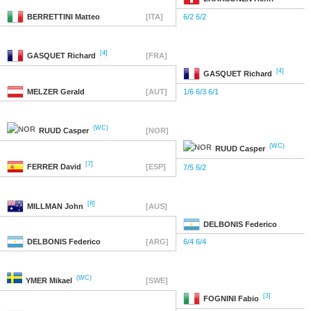
BERRETTINI
Matteo
[ITA]
6/2 6/2
[4]
GASQUET
Richard
[FRA]
[4]
GASQUET
Richard
MELZER
Gerald
[AUT]
1/6 6/3 6/1
(WC)
RUUD
Casper
[NOR]
(WC)
RUUD
Casper
[7]
FERRER
David
[ESP]
7/5 6/2
[8]
MILLMAN
John
[AUS]
DELBONIS
Federico
DELBONIS
Federico
[ARG]
6/4 6/4
(WC)
YMER
Mikael
[SWE]
[3]
FOGNINI
Fabio