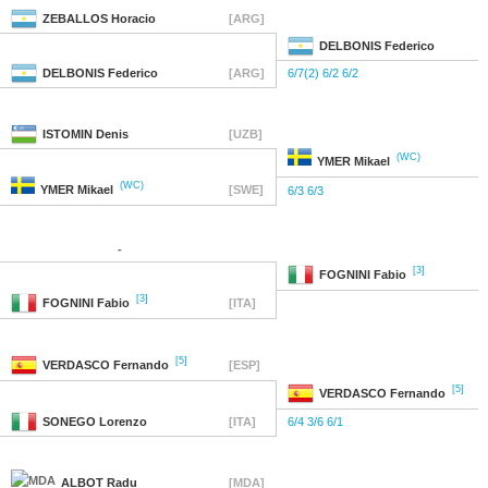
ZEBALLOS
Horacio
[ARG]
DELBONIS
Federico
DELBONIS
Federico
[ARG]
6/7(2) 6/2 6/2
ISTOMIN
Denis
[UZB]
(WC)
YMER
Mikael
(WC)
YMER
Mikael
[SWE]
6/3 6/3
-
[3]
FOGNINI
Fabio
[3]
FOGNINI
Fabio
[ITA]
[5]
VERDASCO
Fernando
[ESP]
[5]
VERDASCO
Fernando
SONEGO
Lorenzo
[ITA]
6/4 3/6 6/1
ALBOT
Radu
[MDA]