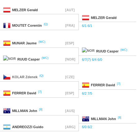
MELZER
Gerald
[AUT]
MELZER
Gerald
(Q)
MOUTET
Corentin
[FRA]
6/1 6/1
(WC)
MUNAR
Jaume
[ESP]
(WC)
RUUD
Casper
(WC)
RUUD
Casper
[NOR]
6/7(7) 6/4 6/0
(Q)
KOLAR
Zdenek
[CZE]
[7]
FERRER
David
[7]
FERRER
David
[ESP]
6/2 7/5
[8]
MILLMAN
John
[AUS]
[8]
MILLMAN
John
ANDREOZZI
Guido
[ARG]
6/0 6/2