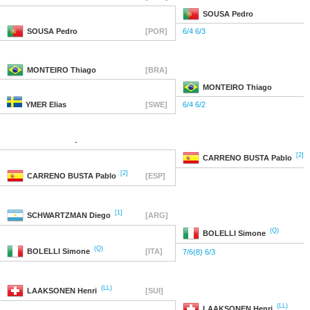
SOUSA
Pedro
SOUSA
Pedro
[POR]
6/4 6/3
MONTEIRO
Thiago
[BRA]
MONTEIRO
Thiago
YMER
Elias
[SWE]
6/4 6/2
-
[2]
CARRENO BUSTA
Pablo
[2]
CARRENO BUSTA
Pablo
[ESP]
[1]
SCHWARTZMAN
Diego
[ARG]
(Q)
BOLELLI
Simone
(Q)
BOLELLI
Simone
[ITA]
7/6(8) 6/3
(LL)
LAAKSONEN
Henri
[SUI]
(LL)
LAAKSONEN
Henri