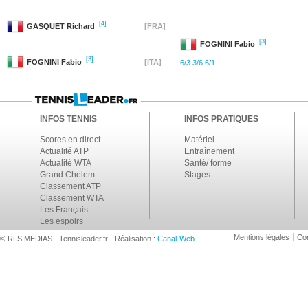
[4]
GASQUET
Richard
[FRA]
[3]
FOGNINI
Fabio
[3]
FOGNINI
Fabio
[ITA]
6/3 3/6 6/1
INFOS TENNIS
INFOS PRATIQUES
Scores en direct
Matériel
Actualité ATP
Entraînement
Actualité WTA
Santé/ forme
Grand Chelem
Stages
Classement ATP
Classement WTA
Les Français
Les espoirs
Mentions légales
Con
© RLS MEDIAS - Tennisleader.fr - Réalisation :
Canal-Web