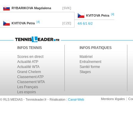
RYBARIKOVA
Magdalena
[SVK]
[4]
KVITOVA
Petra
[4]
KVITOVA
Petra
[CZE]
4/6 6/1 6/2
INFOS TENNIS
INFOS PRATIQUES
Scores en direct
Matériel
Actualité ATP
Entraînement
Actualité WTA
Santé/ forme
Grand Chelem
Stages
Classement ATP
Classement WTA
Les Français
Les espoirs
Mentions légales
Con
© RLS MEDIAS - Tennisleader.fr - Réalisation :
Canal-Web