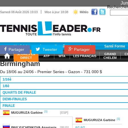
Jum
Recherche
|
Samedi 08 Août 2026 19:03
Mise à jour 18:08
Météo
Matériel
Entraînement
Santé Forme
Partager
Tweeter
Partager
SCORES EN
GRAND
C
ATP
WTA
LES FRANÇAIS
DIRECT
CHELEM
Birmingham
Du 18/06 au 24/06 - Premier Series - Gazon - 731 000 $
1/16è
1/8è
QUARTS DE FINALE
DEMI-FINALES
FINALE
[1]
MUGURUZA
Garbine
[ESP]
[1]
MUGURUZA
Garbine
PAVLYUCHENKOVA
Anastasia
[RUS]
6/1 6/2