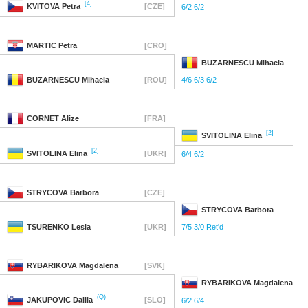
[4]
KVITOVA
Petra
[CZE]
6/2 6/2
MARTIC
Petra
[CRO]
BUZARNESCU
Mihaela
BUZARNESCU
Mihaela
[ROU]
4/6 6/3 6/2
CORNET
Alize
[FRA]
[2]
SVITOLINA
Elina
[2]
SVITOLINA
Elina
[UKR]
6/4 6/2
STRYCOVA
Barbora
[CZE]
STRYCOVA
Barbora
TSURENKO
Lesia
[UKR]
7/5 3/0 Ret'd
RYBARIKOVA
Magdalena
[SVK]
RYBARIKOVA
Magdalena
(Q)
JAKUPOVIC
Dalila
[SLO]
6/2 6/4