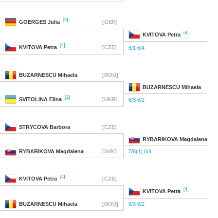
[5]
GOERGES
Julia
[GER]
[4]
KVITOVA
Petra
[4]
KVITOVA
Petra
[CZE]
6/1 6/4
BUZARNESCU
Mihaela
[ROU]
BUZARNESCU
Mihaela
[2]
SVITOLINA
Elina
[UKR]
6/3 6/2
STRYCOVA
Barbora
[CZE]
RYBARIKOVA
Magdalena
RYBARIKOVA
Magdalena
[SVK]
7/6(1) 6/4
[4]
KVITOVA
Petra
[CZE]
[4]
KVITOVA
Petra
BUZARNESCU
Mihaela
[ROU]
6/3 6/2