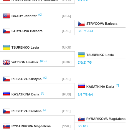
(Q)
BRADY
Jennifer
[USA]
STRYCOVA
Barbora
STRYCOVA
Barbora
[CZE]
3/6 7/5 6/3
TSURENKO
Lesia
[UKR]
TSURENKO
Lesia
(WC)
WATSON
Heather
[GBR]
7/6(2) 7/5
(Q)
PLISKOVA
Kristyna
[CZE]
[6]
KASATKINA
Daria
[6]
KASATKINA
Daria
[RUS]
3/6 7/5 6/4
[3]
PLISKOVA
Karolina
[CZE]
RYBARIKOVA
Magdalena
RYBARIKOVA
Magdalena
[SVK]
6/2 6/3