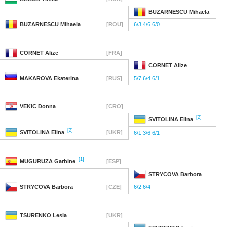
BUZARNESCU
Mihaela
BUZARNESCU
Mihaela
[ROU]
6/3 4/6 6/0
CORNET
Alize
[FRA]
CORNET
Alize
MAKAROVA
Ekaterina
[RUS]
5/7 6/4 6/1
VEKIC
Donna
[CRO]
[2]
SVITOLINA
Elina
[2]
SVITOLINA
Elina
[UKR]
6/1 3/6 6/1
[1]
MUGURUZA
Garbine
[ESP]
STRYCOVA
Barbora
STRYCOVA
Barbora
[CZE]
6/2 6/4
TSURENKO
Lesia
[UKR]