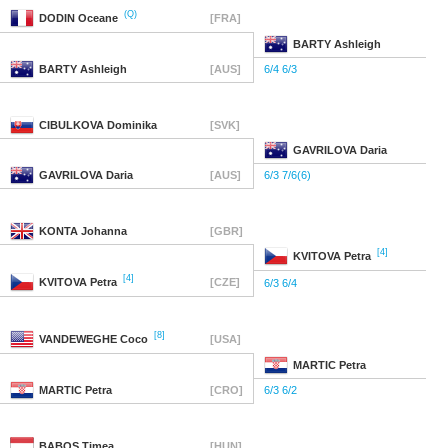
(Q)
DODIN
Oceane
[FRA]
BARTY
Ashleigh
BARTY
Ashleigh
[AUS]
6/4 6/3
CIBULKOVA
Dominika
[SVK]
GAVRILOVA
Daria
GAVRILOVA
Daria
[AUS]
6/3 7/6(6)
KONTA
Johanna
[GBR]
[4]
KVITOVA
Petra
[4]
KVITOVA
Petra
[CZE]
6/3 6/4
[8]
VANDEWEGHE
Coco
[USA]
MARTIC
Petra
MARTIC
Petra
[CRO]
6/3 6/2
BABOS
Timea
[HUN]