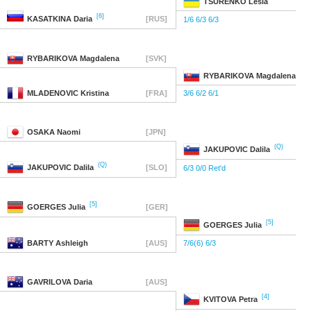
TSURENKO
Lesia
[6]
KASATKINA
Daria
[RUS]
1/6 6/3 6/3
RYBARIKOVA
Magdalena
[SVK]
RYBARIKOVA
Magdalena
MLADENOVIC
Kristina
[FRA]
3/6 6/2 6/1
OSAKA
Naomi
[JPN]
(Q)
JAKUPOVIC
Dalila
(Q)
JAKUPOVIC
Dalila
[SLO]
6/3 0/0 Ret'd
[5]
GOERGES
Julia
[GER]
[5]
GOERGES
Julia
BARTY
Ashleigh
[AUS]
7/6(6) 6/3
GAVRILOVA
Daria
[AUS]
[4]
KVITOVA
Petra