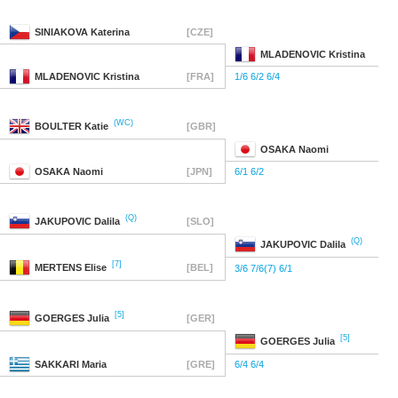
SINIAKOVA
Katerina
[CZE]
MLADENOVIC
Kristina
MLADENOVIC
Kristina
[FRA]
1/6 6/2 6/4
(WC)
BOULTER
Katie
[GBR]
OSAKA
Naomi
OSAKA
Naomi
[JPN]
6/1 6/2
(Q)
JAKUPOVIC
Dalila
[SLO]
(Q)
JAKUPOVIC
Dalila
[7]
MERTENS
Elise
[BEL]
3/6 7/6(7) 6/1
[5]
GOERGES
Julia
[GER]
[5]
GOERGES
Julia
SAKKARI
Maria
[GRE]
6/4 6/4