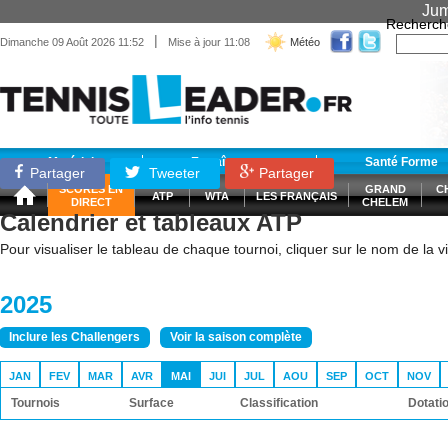
Jum
Recherch
|
Dimanche 09 Août 2026 11:52
Mise à jour 11:08
Météo
Matériel
Entraînement
Santé Forme
Partager
Tweeter
Partager
SCORES EN
GRAND
C
ATP
WTA
LES FRANÇAIS
DIRECT
CHELEM
Calendrier et tableaux ATP
Pour visualiser le tableau de chaque tournoi, cliquer sur le nom de la vil
2025
Inclure les Challengers
Voir la saison complète
JAN
FEV
MAR
AVR
MAI
JUI
JUL
AOU
SEP
OCT
NOV
Tournois
Surface
Classification
Dotati