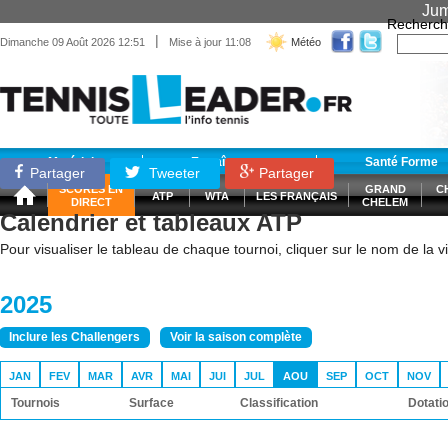
Jum
Recherch
|
Dimanche 09 Août 2026 12:51
Mise à jour 11:08
Météo
Matériel
Entraînement
Santé Forme
Partager
Tweeter
Partager
SCORES EN
GRAND
C
ATP
WTA
LES FRANÇAIS
DIRECT
CHELEM
Calendrier et tableaux ATP
Pour visualiser le tableau de chaque tournoi, cliquer sur le nom de la vil
2025
Inclure les Challengers
Voir la saison complète
JAN
FEV
MAR
AVR
MAI
JUI
JUL
AOU
SEP
OCT
NOV
Tournois
Surface
Classification
Dotati