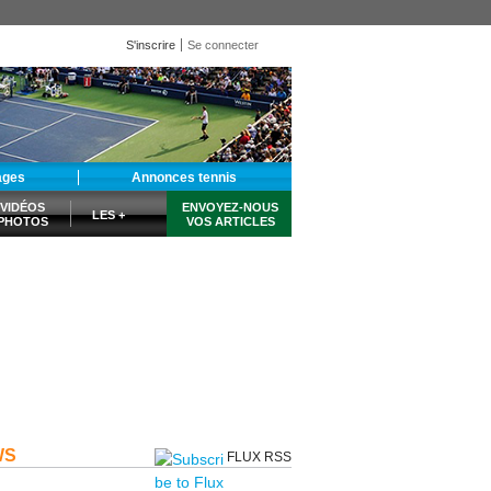
S'inscrire
Se connecter
ages
Annonces tennis
VIDÉOS
ENVOYEZ-NOUS
LES +
PHOTOS
VOS ARTICLES
WS
FLUX RSS