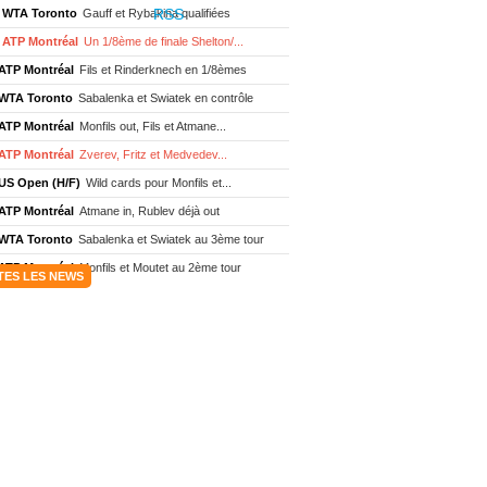
WTA Toronto
Gauff et Rybakina qualifiées
ATP Montréal
Un 1/8ème de finale Shelton/...
ATP Montréal
Fils et Rinderknech en 1/8èmes
WTA Toronto
Sabalenka et Swiatek en contrôle
ATP Montréal
Monfils out, Fils et Atmane...
ATP Montréal
Zverev, Fritz et Medvedev...
US Open (H/F)
Wild cards pour Monfils et...
ATP Montréal
Atmane in, Rublev déjà out
WTA Toronto
Sabalenka et Swiatek au 3ème tour
ATP Montréal
Monfils et Moutet au 2ème tour
TES LES NEWS
WTA Toronto
Boisson encore éliminée d'...
WTA Wash.
Eala renverse Pegula en finale
ATP Wash.
Fritz domine Jodar en finale
WTA Memphis
Liutova, 16 ans et déjà titrée
ATP Wash.
Une finale Fritz/ Jodar
ATP Los Cabos
Géa remporte le titre !
WTA Wash.
Eala domine Svitolina