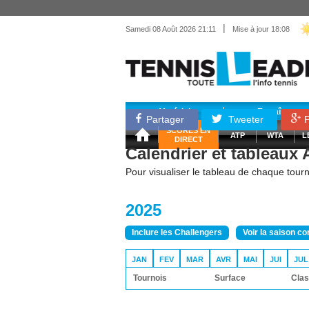
|
Samedi 08 Août 2026 21:11
Mise à jour 18:08
Matériel
Entraînemen
Partager
Tweeter
P
SCORES EN
ATP
WTA
L
DIRECT
Calendrier et tableaux
Pour visualiser le tableau de chaque tourno
2025
Inclure les Challengers
Voir la saison c
JAN
FEV
MAR
AVR
MAI
JUI
JUL
Tournois
Surface
Clas