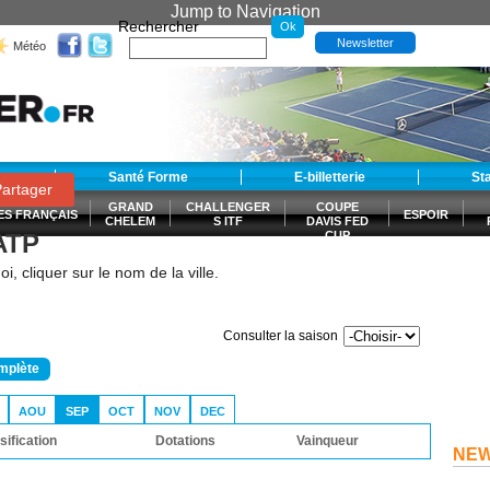
Jump to Navigation
Rechercher
Newsletter
Météo
t
Santé Forme
E-billetterie
St
artager
GRAND
CHALLENGER
COUPE
ES FRANÇAIS
ESPOIR
CHELEM
S ITF
DAVIS FED
 ATP
CUP
S
i, cliquer sur le nom de la ville.
Consulter la saison
omplète
AOU
SEP
OCT
NOV
DEC
sification
Dotations
Vainqueur
NE