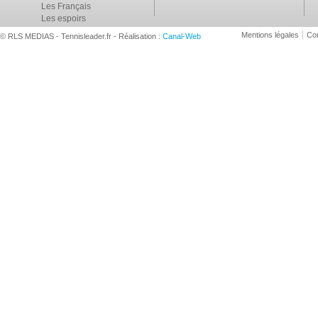
Les Français
Les espoirs
Mentions légales
Con
© RLS MEDIAS - Tennisleader.fr - Réalisation :
Canal-Web