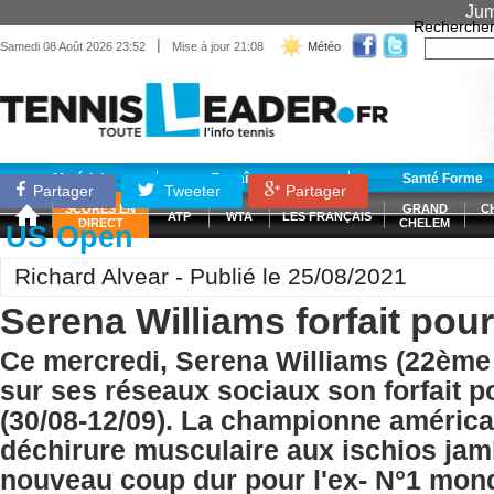
Jum
Recherche
|
Samedi 08 Août 2026 23:52
Mise à jour 21:08
Météo
Matériel
Entraînement
Santé Forme
Partager
Tweeter
Partager
SCORES EN
GRAND
C
ATP
WTA
LES FRANÇAIS
DIRECT
CHELEM
US Open
Richard Alvear - Publié le 25/08/2021
Serena Williams forfait pour
Ce mercredi, Serena Williams (22èm
sur ses réseaux sociaux son forfait p
(30/08-12/09). La championne américa
déchirure musculaire aux ischios jam
nouveau coup dur pour l'ex- N°1 mondi