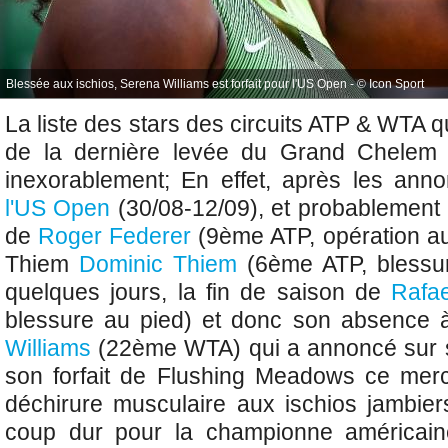
Blessée aux ischios, Serena Williams est forfait pour l'US Open - © Icon Sport
La liste des stars des circuits ATP & WTA q
de la dernière levée du Grand Chelem 
inexorablement; En effet, après les an
l'US Open
(30/08-12/09)
, et probablement 
de
Roger Federer
(9ème ATP, opération au
Thiem
Dominic Thiem
(6ème ATP,
blessu
quelques jours, la fin de saison de
Rafa
blessure au pied) et donc son absence 
Williams
(22ème WTA) qui a annoncé sur 
son forfait de Flushing Meadows ce merc
déchirure musculaire aux ischios jambie
coup dur pour la championne américain