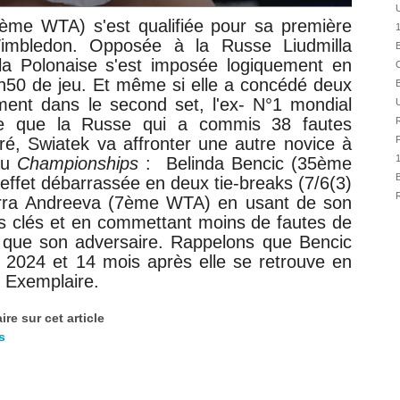
01/08
4ème WTA) s'est qualifiée pour sa première
1
01/08
 Wimbledon. Opposée à la Russe
Liudmilla
B
31/07
 Polonaise s'est imposée logiquement en
C
31/07
h50 de jeu. Et même si elle a concédé deux
B
31/07
ment dans le second set, l'ex- N°1 mondial
ère que la Russe qui a commis 38 fautes
R
30/07
rré, Swiatek va affronter une autre novice à
F
30/07
au
Championships
:
Belinda Bencic (35ème
28/07
B
effet débarrassée en deux tie-breaks (7/6(3)
28/07
R
Mirra Andreeva (7ème WTA) en usant de son
27/07
 clés et en commettant moins de fautes de
7) que son adversaire. Rappelons que Bencic
27/07
2024 et 14 mois après elle se retrouve en
25/07
 Exemplaire.
25/07
re sur cet article
s