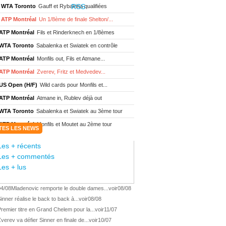
WTA Toronto
Gauff et Rybakina qualifiées
ATP Montréal
Un 1/8ème de finale Shelton/...
ATP Montréal
Fils et Rinderknech en 1/8èmes
WTA Toronto
Sabalenka et Swiatek en contrôle
ATP Montréal
Monfils out, Fils et Atmane...
ATP Montréal
Zverev, Fritz et Medvedev...
US Open (H/F)
Wild cards pour Monfils et...
ATP Montréal
Atmane in, Rublev déjà out
WTA Toronto
Sabalenka et Swiatek au 3ème tour
ATP Montréal
Monfils et Moutet au 2ème tour
TES LES NEWS
WTA Toronto
Boisson encore éliminée d'...
Les + récents
WTA Wash.
Eala renverse Pegula en finale
Les + commentés
ATP Wash.
Fritz domine Jodar en finale
Les + lus
WTA Memphis
Liutova, 16 ans et déjà titrée
04/08
Mladenovic remporte le double dames...
voir
08/08
ATP Wash.
Une finale Fritz/ Jodar
inner réalise le back to back à...
voir
08/08
ATP Los Cabos
Géa remporte le titre !
remier titre en Grand Chelem pour la...
voir
11/07
WTA Wash.
Eala domine Svitolina
verev va défier Sinner en finale de...
voir
10/07