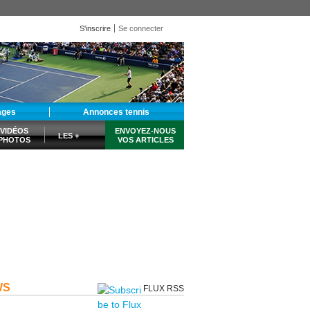
S'inscrire
Se connecter
ages
Annonces tennis
VIDÉOS
ENVOYEZ-NOUS
LES +
PHOTOS
VOS ARTICLES
WS
FLUX RSS