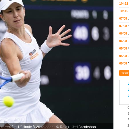
10h52
10h15
07/08
07/08
06/08
06/08
05/08
05/08
05/08
04/08
TOU
04/08
04/08
04/08
03/08
02/08
S
02/08
P
01/08
Z
 sa première 1/2 finale à Wimbledon - © Rolex - Jed Jacobshon