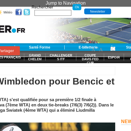
Jump to Navigation
Rechercher
Newsletter
Météo
t
Santé Forme
E-billetterie
-
+
St
A
A
0
artager
GRAND
CHALLENGER
COUPE
ES FRANÇAIS
ESPOIR
CHELEM
S ITF
DAVIS FED
CUP
S
à Wimbledon pour Bencic et
) s'est qualifiée pour sa première 1/2 finale à
 (7ème WTA) en deux tie-breaks (7/6(3) 7/6(2)). Dans le
 Iga Swiatek (4ème WTA) qui a éliminé Liudmilla
NE