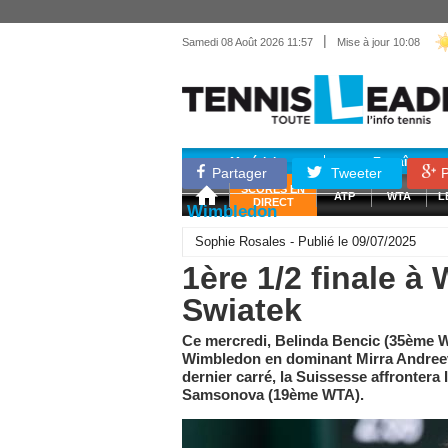
|
Samedi 08 Août 2026 11:57
Mise à jour 10:08
Matériel
Entraînemen
Partager
Tweeter
P
SCORES EN
ATP
WTA
L
DIRECT
Wimbledon
Sophie Rosales - Publié le 09/07/2025
1ère 1/2 finale 
Swiatek
Ce mercredi, Belinda Bencic (35ème WTA
Wimbledon en dominant Mirra Andreeva
dernier carré, la Suissesse affrontera
Samsonova (19ème WTA).