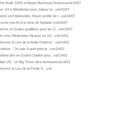
ATP Wash.
De Minaur éliminé en 1/4
Une finale 100% tchèque Muchova/ Noskova
voir
10/07
er 1/4 à Wimbledon pour Jabeur et...
voir
02/07
ATP Los Cabos
Géa en finale !
onzi sort Medvedev, Royer profite de l...
voir
16/07
ATP Los Cabos
1ère 1/2 finale pour Géa
ornet met fin à la série de Swiatek !
voir
04/07
WTA Washington
Svitolina et Pegula en 1/4
encic et Osaka qualifiées pour les 1/...
voir
16/07
ATP Wash.
Pas de 1/4 pour Humbert et Atmane
Un choc Medvedev/ Alcaraz en 1/2...
voir
14/01
evivez le Live de la finale Federer/...
voir
14/01
WTA Washington
Déjà fini pour Fernandez
ederer : "Je sais à quel point je...
voir
14/01
ATP Washington
De Minaur domine Tsitsipas
16ème titre en Grand Chelem pour...
voir
14/01
WTA Washington
Fernandez débute bien
ilan (H) : un Big Three ultra-dominant
voir
14/01
ATP Washington
Fritz et Musetti en 1/8èmes
evivez le Live de la Finale S....
voir
WTA Prague
Tagger, premier sacre à 18 ans
ATP Estoril
Van Assche remporte son 1er...
ATP Kitzbühel
Halys débloque son compteur !
ATP Estoril
Van Assche s'offre Rublev