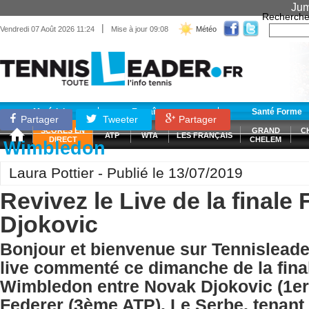
Jum
Recherche
|
Vendredi 07 Août 2026 11:24
Mise à jour 09:08
Météo
Matériel
Entraînement
Santé Forme
Partager
Tweeter
Partager
SCORES EN
GRAND
C
ATP
WTA
LES FRANÇAIS
DIRECT
CHELEM
Wimbledon
Laura Pottier - Publié le 13/07/2019
Revivez le Live de la finale 
Djokovic
Bonjour et bienvenue sur Tennisleader
live commenté ce dimanche de la fina
Wimbledon entre Novak Djokovic (1er
Federer (3ème ATP). Le Serbe, tenant d