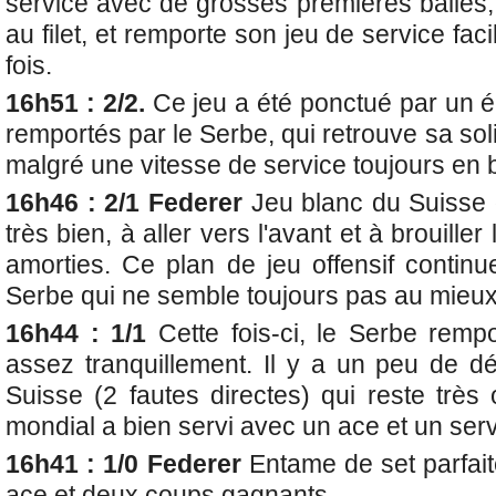
service avec de grosses premières balles,
au filet, et remporte son jeu de service fa
fois.
16h51 : 2/2.
Ce jeu a été ponctué par un
remportés par le Serbe, qui retrouve sa sol
malgré une vitesse de service toujours en 
16h46 : 2/1 Federer
Jeu blanc du Suisse 
très bien, à aller vers l'avant et à brouille
amorties. Ce plan de jeu offensif contin
Serbe qui ne semble toujours pas au mieux
16h44 : 1/1
Cette fois-ci, le Serbe remp
assez tranquillement. Il y a un peu de d
Suisse (2 fautes directes) qui reste très 
mondial a bien servi avec un ace et un ser
16h41 : 1/0 Federer
Entame de set parfai
ace et deux coups gagnants