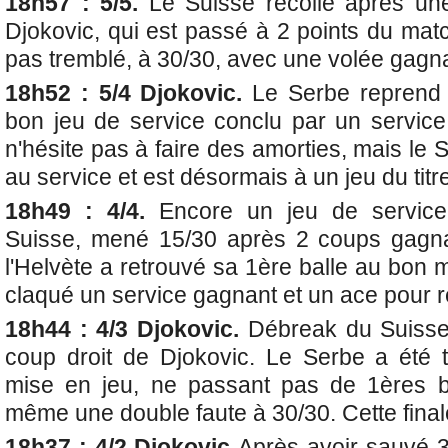
18h57 : 5/5.
Le Suisse recolle après un
Djokovic, qui est passé à 2 points du matc
pas tremblé, à 30/30, avec une volée gagn
18h52 : 5/4 Djokovic.
Le Serbe reprend 
bon jeu de service conclu par un servic
n'hésite pas à faire des amorties, mais le 
au service et est désormais à un jeu du titr
18h49 : 4/4.
Encore un jeu de service
Suisse, mené 15/30 après 2 coups gagn
l'Helvète a retrouvé sa 1ère balle au bon 
claqué un service gagnant et un ace pour r
18h44 : 4/3 Djokovic.
Débreak du Suisse
coup droit de Djokovic. Le Serbe a été tr
mise en jeu, ne passant pas de 1ères b
même une double faute à 30/30. Cette final
18h37 : 4/2 Djokovic
Après avoir sauvé 3