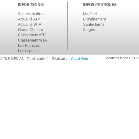
INFOS TENNIS
INFOS PRATIQUES
Scores en direct
Matériel
Actualité ATP
Entraînement
Actualité WTA
Santé/ forme
Grand Chelem
Stages
Classement ATP
Classement WTA
Les Français
Les espoirs
Mentions légales
Con
© RLS MEDIAS - Tennisleader.fr - Réalisation :
Canal-Web