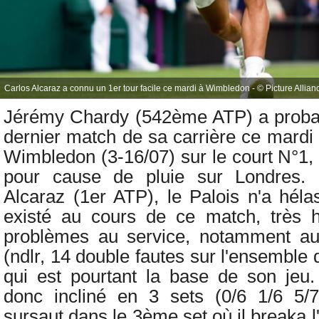
Carlos Alcaraz a connu un 1er tour facile ce mardi à Wimbledon - © Picture Allianc
Jérémy Chardy (542ème ATP) a probab
dernier match de sa carrière ce mardi 
Wimbledon (3-16/07) sur le court N°1, a
pour cause de pluie sur Londres.
Alcaraz (1er ATP), le Palois n'a héla
existé au cours de ce match, très 
problèmes au service, notamment au
(ndlr, 14 double fautes sur l'ensemble
qui est pourtant la base de son jeu.
donc incliné en 3 sets (0/6 1/6 5/7
sursaut dans le 3ème set où il breaka 