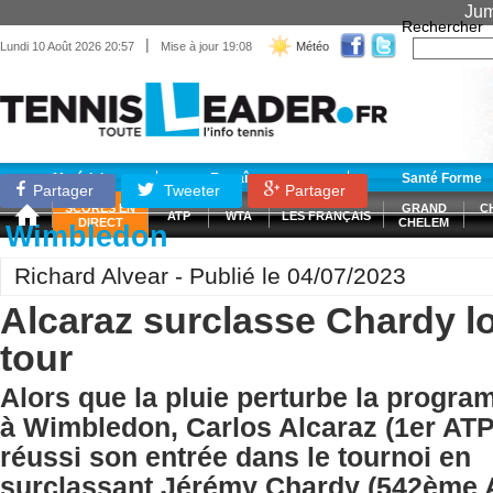
Jum
Rechercher
|
Lundi 10 Août 2026 20:57
Mise à jour 19:08
Météo
Matériel
Entraînement
Santé Forme
Partager
Tweeter
Partager
SCORES EN
GRAND
C
ATP
WTA
LES FRANÇAIS
DIRECT
CHELEM
Wimbledon
Richard Alvear - Publié le 04/07/2023
Alcaraz surclasse Chardy lo
tour
Alors que la pluie perturbe la progr
à Wimbledon, Carlos Alcaraz (1er ATP
réussi son entrée dans le tournoi en
surclassant Jérémy Chardy (542ème A