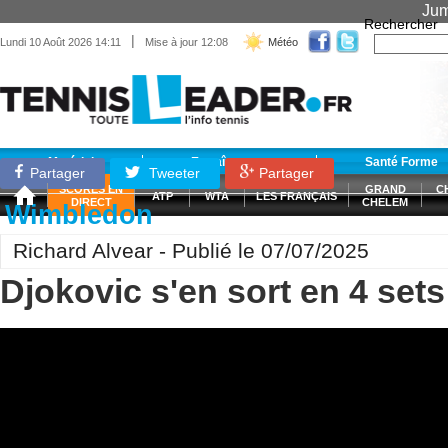
Jum
Rechercher
|
Lundi 10 Août 2026 14:11
Mise à jour 12:08
Météo
Matériel
Entraînement
Santé Forme
Partager
Tweeter
Partager
SCORES EN
GRAND
C
ATP
WTA
LES FRANÇAIS
DIRECT
CHELEM
Wimbledon
Richard Alvear - Publié le 07/07/2025
Djokovic s'en sort en 4 sets