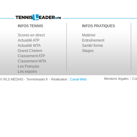
INFOS TENNIS
INFOS PRATIQUES
Scores en direct
Matériel
Actualité ATP
Entraînement
Actualité WTA
Santé/ forme
Grand Chelem
Stages
Classement ATP
Classement WTA
Les Français
Les espoirs
Mentions légales
Con
© RLS MEDIAS - Tennisleader.fr - Réalisation :
Canal-Web