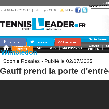
Jum
Rechercher
|
Jeudi 06 Août 2026 22:47
Mise à jour 21:08
Météo
Matériel
Entraînement
Santé Forme
Partager
Tweeter
Partager
SCORES EN
GRAND
C
ATP
WTA
LES FRANÇAIS
DIRECT
CHELEM
Wimbledon
Sophie Rosales - Publié le 02/07/2025
Gauff prend la porte d'entré