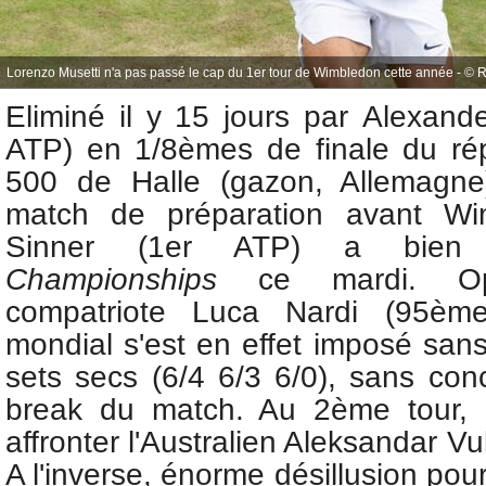
Lorenzo Musetti n'a pas passé le cap du 1er tour de Wimbledon cette année - © R
Eliminé
il y 15 jours par
Alexande
ATP)
en 1/8èmes de finale
du
ré
500 de Halle (gazon, Allemagne)
match de préparation avant W
Sinner (1er ATP) a bie
Championships
ce mardi. O
compatriote Luca Nardi (95èm
mondial s'est en effet imposé san
sets secs (6/4 6/3 6/0), sans con
break du match. Au 2ème tour, l
affronter l'Australien Aleksandar V
A l'inverse, énorme désillusion pou