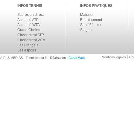
INFOS TENNIS
INFOS PRATIQUES
Scores en direct
Matériel
Actualité ATP
Entraînement
Actualité WTA
Santé/ forme
Grand Chelem
Stages
Classement ATP
Classement WTA
Les Français
Les espoirs
Mentions légales
Con
© RLS MEDIAS - Tennisleader.fr - Réalisation :
Canal-Web