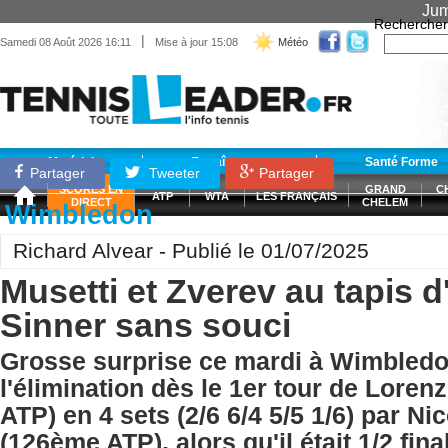
Jum
Rechercher
|
Samedi 08 Août 2026 16:11
Mise à jour 15:08
Météo
Matériel
Entraînement
Santé Forme
Partager
Tweeter
Partager
SCORES EN
GRAND
C
ATP
WTA
LES FRANÇAIS
DIRECT
CHELEM
Wimbledon
Richard Alvear - Publié le 01/07/2025
Musetti et Zverev au tapis d
Sinner sans souci
Grosse surprise ce mardi à Wimbled
l'élimination dès le 1er tour de Loren
ATP) en 4 sets (2/6 6/4 5/5 1/6) par Ni
(126ème ATP), alors qu'il était 1/2 fina