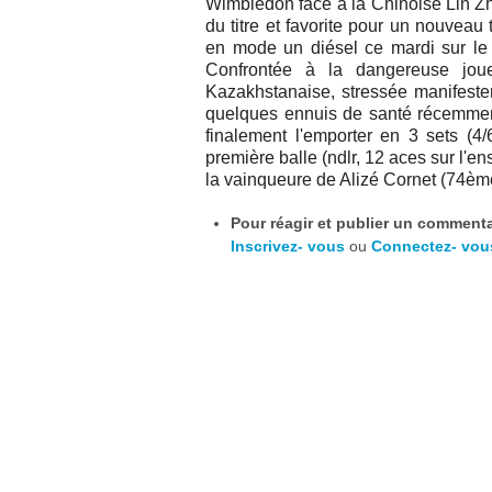
Wimbledon face à la Chinoise Lin Zh
du titre et favorite pour un nouveau t
en mode un diésel ce mardi sur le 
Confrontée à la dangereuse jo
Kazakhstanaise, stressée manifeste
quelques ennuis de santé récemment
finalement l'emporter en 3 sets (4
première balle (ndlr, 12 aces sur l'e
la vainqueure de Alizé Cornet (74
Pour réagir et publier un commentai
Inscrivez- vous
ou
Connectez- vou