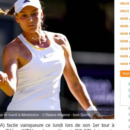
09h34
09h21
06/08
06/08
05/08
05/08
05/08
04/08
04/08
04/08
TOU
04/08
03/08
02/08
02/08
01/08
S
r ce mardi à Wimbledon - © Picture Alliance - Icon Sports
01/08
P
01/08
) facile vainqueure ce lundi lors de son 1er tour à
Z