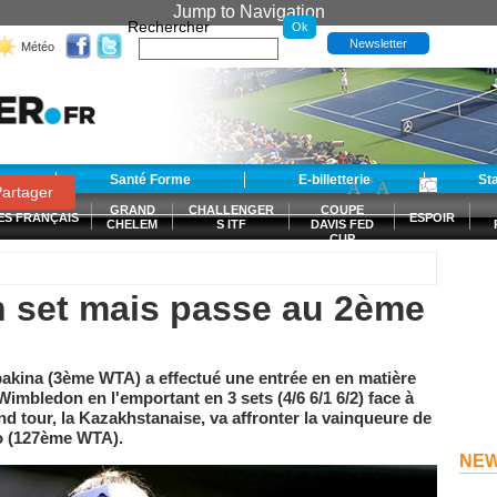
Jump to Navigation
Rechercher
Newsletter
Météo
t
Santé Forme
E-billetterie
-
+
St
A
A
0
artager
GRAND
CHALLENGER
COUPE
ES FRANÇAIS
ESPOIR
CHELEM
S ITF
DAVIS FED
CUP
S
n set mais passe au 2ème
ybakina (3ème WTA) a effectué une entrée en en matière
Wimbledon en l'emportant en 3 sets (4/6 6/1 6/2) face à
 tour, la Kazakhstanaise, va affronter la vainqueure de
o (127ème WTA).
NE