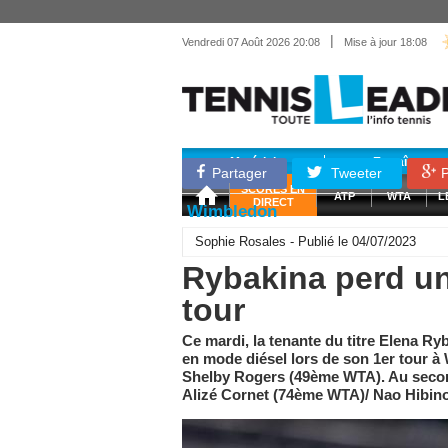
|
Vendredi 07 Août 2026 20:08
Mise à jour 18:08
Matériel
Entraînemen
Partager
Tweeter
P
SCORES EN
ATP
WTA
L
DIRECT
Wimbledon
Sophie Rosales - Publié le 04/07/2023
Rybakina perd u
tour
Ce mardi, la tenante du titre Elena R
en mode diésel lors de son 1er tour à 
Shelby Rogers (49ème WTA). Au second
Alizé Cornet (74ème WTA)/ Nao Hibin