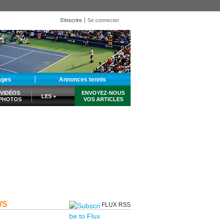
S'inscrire
Se connecter
ages
Annonces tennis
VIDÉOS
ENVOYEZ-NOUS
LES +
PHOTOS
VOS ARTICLES
WS
FLUX RSS