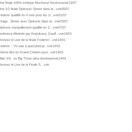
ATP Los Cabos
1ère 1/2 finale pour Géa
Une finale 100% tchèque Muchova/ Noskova
voir
13/07
ne 1/2 finale Djokovic/ Sinner dans le...
voir
05/07
WTA Washington
Svitolina et Pegula en 1/4
ederer qualifié en 4 sets pour les 1/...
voir
01/07
ATP Wash.
Pas de 1/4 pour Humbert et Atmane
irage : Sinner avec Djokovic dans la...
voir
03/07
WTA Washington
Déjà fini pour Fernandez
jokovic tranquillement qualifié en 1/...
voir
07/07
ATP Washington
De Minaur domine Tsitsipas
ndreeva éliminée par Krejcikova, Gauff...
voir
14/01
evivez le Live de la finale Federer/...
voir
14/01
WTA Washington
Fernandez débute bien
ederer : "Je sais à quel point je...
voir
14/01
ATP Washington
Fritz et Musetti en 1/8èmes
16ème titre en Grand Chelem pour...
voir
14/01
WTA Prague
Tagger, premier sacre à 18 ans
ilan (H) : un Big Three ultra-dominant
voir
14/01
ATP Estoril
Van Assche remporte son 1er...
evivez le Live de la Finale S....
voir
ATP Kitzbühel
Halys débloque son compteur !
ATP Estoril
Van Assche s'offre Rublev
ATP Kitzbühel
Halys rallie les 1/2 finales
ATP Estoril
Van Assche en 1/4 de finale