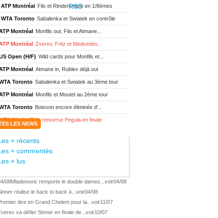
ATP Montréal
Fils et Rinderknech en 1/8èmes
WTA Toronto
Sabalenka et Swiatek en contrôle
ATP Montréal
Monfils out, Fils et Atmane...
ATP Montréal
Zverev, Fritz et Medvedev...
US Open (H/F)
Wild cards pour Monfils et...
ATP Montréal
Atmane in, Rublev déjà out
WTA Toronto
Sabalenka et Swiatek au 3ème tour
ATP Montréal
Monfils et Moutet au 2ème tour
WTA Toronto
Boisson encore éliminée d'...
WTA Wash.
Eala renverse Pegula en finale
TES LES NEWS
ATP Wash.
Fritz domine Jodar en finale
Les + récents
WTA Memphis
Liutova, 16 ans et déjà titrée
Les + commentés
ATP Wash.
Une finale Fritz/ Jodar
Les + lus
ATP Los Cabos
Géa remporte le titre !
04/08
Mladenovic remporte le double dames...
voir
04/08
WTA Wash.
Eala domine Svitolina
inner réalise le back to back à...
voir
04/08
ATP Wash.
De Minaur éliminé en 1/4
remier titre en Grand Chelem pour la...
voir
11/07
ATP Los Cabos
Géa en finale !
verev va défier Sinner en finale de...
voir
10/07