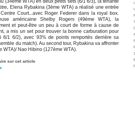
u (34ème WTA) en deux petits sets (6/1 6/3), la tenante
31/07
itre,
Elena Rybakina (3ème WTA) a réalisé une entrée
U
31/07
Centre Court...avec Roger Federer dans la royal box.
F
31/07
ueuse américaine Shelby Rogers (49ème WTA), la
T
ment et peut-être un peu à court de forme à cause de
30/07
D
, a mis un set pour trouver la bonne carburation pour
30/07
A
/6 6/1 6/2), avec 93% de points remportés derrière sa
R
28/07
nsemble du match). Au second tour, Rybakina va affronter
F
ème WTA)/ Nao Hibino (127ème WTA).
28/07
27/07
B
re sur cet article
27/07
R
s
25/07
25/07
24/07
24/07