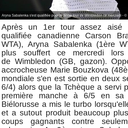
Aryna Sabalenka s'est qualifiée pour le 3ème tour de Wimbledon ce mercredi - © 
Après un 1er tour assez aisé 
qualifiée canadienne Carson Br
WTA),
Aryna Sabalenka (1ère W
plus souffert ce mercredi lor
de
Wimbledon (GB, gazon). Opp
accrocheuse
Marie Bouzkova (48è
mondiale s'en est sortie en deux se
6/4) alors que la Tchèque a servi p
première manche à 6/5 en sa f
Biélorusse a mis le turbo lorsqu'el
et a sutout produit beaucoup plu
coups gagnants contre seule