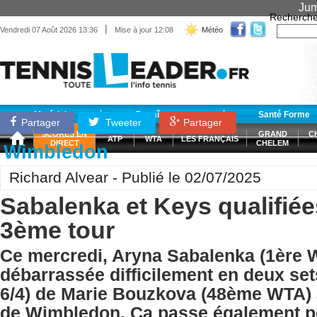
Jum
Recherche
|
Vendredi 07 Août 2026 13:36
Mise à jour 12:08
Météo
Matériel
Entraînement
Santé Forme
Partager
Tweeter
Partager
SCORES EN
GRAND
C
ATP
WTA
LES FRANÇAIS
DIRECT
CHELEM
Wimbledon
Richard Alvear - Publié le 02/07/2025
Sabalenka et Keys qualifiée
3ème tour
Ce mercredi, Aryna Sabalenka (1ère W
débarrassée difficilement en deux sets
6/4) de Marie Bouzkova (48ème WTA)
de Wimbledon. Ca passe également 