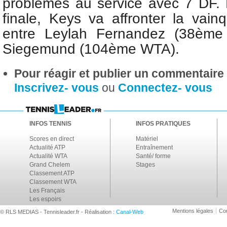
problèmes au service avec 7 DF.
finale, Keys va affronter la vai
entre Leylah Fernandez (38ème
Siegemund (104ème WTA).
Pour réagir et publier un commentaire s
Inscrivez- vous
ou
Connectez- vous
INFOS TENNIS
INFOS PRATIQUES
Scores en direct
Matériel
Actualité ATP
Entraînement
Actualité WTA
Santé/ forme
Grand Chelem
Stages
Classement ATP
Classement WTA
Les Français
Les espoirs
Mentions légales
Con
© RLS MEDIAS - Tennisleader.fr - Réalisation :
Canal-Web