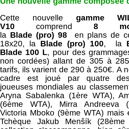
Une nouvelle gamme composée 
Cette nouvelle
gamme WI
V10
comprend
8 mod
la
Blade
(pro)
98
en plans de c
18x20, la
Blade (pro) 100
, la
Blade 100 L
, pour des grammages 
non cordées) allant de 305 à 28
tarifs, ils varient de 290 à 250€.
A n
cadre est joué par quatre des
joueuses mondiales au classemen
Aryna Sabalenka (1ère WTA), A
(6ème WTA), Mirra Andreeva 
Victoria Mboko (9ème WTA) mais 
Tchèque Jakub Menšík (28ème 