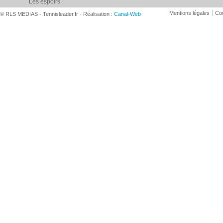
Les espoirs
Mentions légales
Con
© RLS MEDIAS - Tennisleader.fr - Réalisation :
Canal-Web