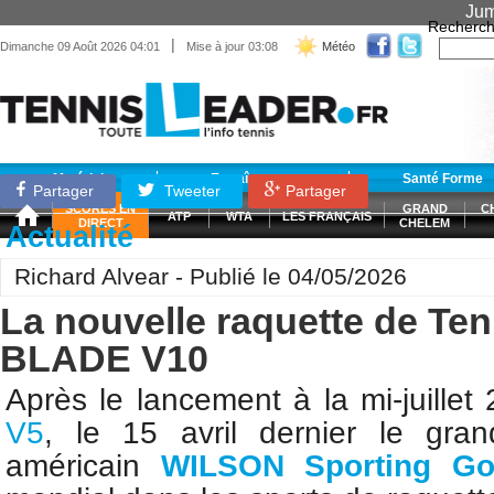
Jum
Recherch
|
Dimanche 09 Août 2026 04:01
Mise à jour 03:08
Météo
Matériel
Entraînement
Santé Forme
Partager
Tweeter
Partager
SCORES EN
GRAND
C
ATP
WTA
LES FRANÇAIS
DIRECT
CHELEM
Actualité
Richard Alvear - Publié le 04/05/2026
La nouvelle raquette de T
BLADE V10
Après le lancement à
la mi-juille
V5
, le 15 avril dernier
le gran
américain
WILSON Sporting G