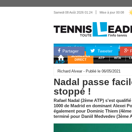
|
Samedi 08 Août 2026 01:24
Mise à jour 00:08
Matériel
Entraînemen
Partager
Tweeter
P
SCORES EN
ATP
WTA
L
DIRECT
ATP
Richard Alvear - Publié le 06/05/2021
Nadal passe faci
stoppé !
Rafael Nadal (2ème ATP) s'est qualifié 
1000 de Madrid en dominant Alexei Pop
également pour Dominic Thiem (4ème A
terminé pour Daniil Medvedev (3ème A