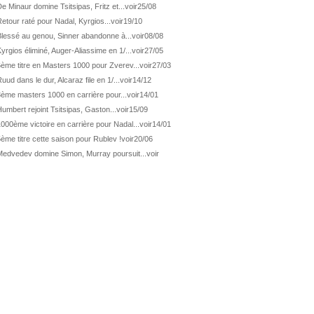
ATP Los Cabos
1ère 1/2 finale pour Géa
e Minaur domine Tsitsipas, Fritz et...
voir
25/08
etour raté pour Nadal, Kyrgios...
voir
19/10
WTA Washington
Svitolina et Pegula en 1/4
Blessé au genou, Sinner abandonne à...
voir
08/08
ATP Wash.
Pas de 1/4 pour Humbert et Atmane
yrgios éliminé, Auger-Aliassime en 1/...
voir
27/05
WTA Washington
Déjà fini pour Fernandez
ème titre en Masters 1000 pour Zverev...
voir
27/03
ATP Washington
De Minaur domine Tsitsipas
uud dans le dur, Alcaraz file en 1/...
voir
14/12
3ème masters 1000 en carrière pour...
voir
14/01
WTA Washington
Fernandez débute bien
umbert rejoint Tsitsipas, Gaston...
voir
15/09
ATP Washington
Fritz et Musetti en 1/8èmes
000ème victoire en carrière pour Nadal...
voir
14/01
WTA Prague
Tagger, premier sacre à 18 ans
ème titre cette saison pour Rublev !
voir
20/06
ATP Estoril
Van Assche remporte son 1er...
Medvedev domine Simon, Murray poursuit...
voir
ATP Kitzbühel
Halys débloque son compteur !
ATP Estoril
Van Assche s'offre Rublev
ATP Kitzbühel
Halys rallie les 1/2 finales
ATP Estoril
Van Assche en 1/4 de finale