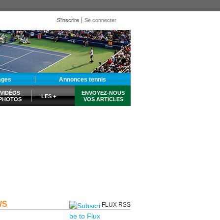
S'inscrire
Se connecter
ages
Annonces tennis
VIDÉOS
ENVOYEZ-NOUS
LES +
PHOTOS
VOS ARTICLES
WS
FLUX RSS