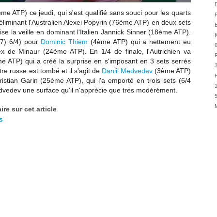
31/07
D
me ATP) ce jeudi, qui s'est qualifié sans souci pour les quarts
R
31/07
éliminant
l'Australien Alexei Popyrin (76ème ATP) en deux sets
31/07
ise la veille en dominant l'Italien
Jannick Sinner (18ème ATP).
K
(7) 6/4) pour
Dominic Thiem
(4ème ATP) qui a nettement eu
30/07
6
x de Minaur (24ème ATP). En 1/4 de finale, l'Autrichien va
30/07
R
me ATP) qui a créé la surprise en s'imposant en 3 sets serrés
28/07
e russe est tombé et il s'agit de
Daniil Medvedev
(3ème ATP)
H
28/07
ristian Garin (25ème ATP), qui l'a emporté en trois sets (6/4
1
edvedev une surface qu'il n'apprécie que très modérément.
27/07
5
27/07
re sur cet article
25/07
s
25/07
24/07
24/07