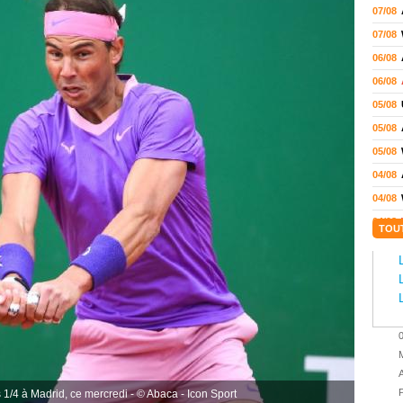
07/08
07/08
06/08
06/08
05/08
05/08
05/08
04/08
04/08
04/08
TOU
04/08
03/08
02/08
02/08
01/08
M
01/08
A
01/08
P
s 1/4 à Madrid, ce mercredi - © Abaca - Icon Sport