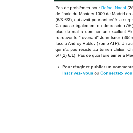
Pas de problèmes pour
Rafael Nadal
(2è
de finale du Masters 1000 de Madrid en 
(6/3 6/3), qui avait pourtant créé la surpr
Ca passe également en deux sets
(7/6
plus de mal à dominer un excellent Ale
retrouver le "revenant" John Isner (39è
face à Andrey Rublev (7ème ATP). Un autr
qui n'a pas résisté au terrien c
hilien Ch
6/7(2) 6/1). Pas de quoi faire aimer à M
Pour réagir et publier un commentai
Inscrivez- vous
ou
Connectez- vou