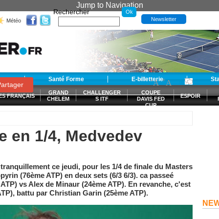
Jump to Navigation
Rechercher
Newsletter
Météo
t
Santé Forme
E-billetterie
-
+
St
A
A
0
artager
GRAND
CHALLENGER
COUPE
ES FRANÇAIS
ESPOIR
CHELEM
S ITF
DAVIS FED
CUP
S
le en 1/4, Medvedev
tranquillement ce jeudi, pour les 1/4 de finale du Masters
yrin (76ème ATP) en deux sets (6/3 6/3). ca passeé
TP) vs Alex de Minaur (24ème ATP). En revanche, c'est
TP), battu par Christian Garin (25ème ATP).
NE