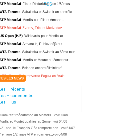
ATP Montréal
Fils et Rinderknech en 1/8èmes
WTA Toronto
Sabalenka et Swiatek en contrôle
ATP Montréal
Monfils out, Fils et Atmane...
ATP Montréal
Zverev, Fritz et Medvedev...
US Open (H/F)
Wild cards pour Monfils et...
ATP Montréal
Atmane in, Rublev déjà out
WTA Toronto
Sabalenka et Swiatek au 3ème tour
ATP Montréal
Monfils et Moutet au 2ème tour
WTA Toronto
Boisson encore éliminée d'...
WTA Wash.
Eala renverse Pegula en finale
TES LES NEWS
ATP Wash.
Fritz domine Jodar en finale
Les + récents
WTA Memphis
Liutova, 16 ans et déjà titrée
Les + commentés
ATP Wash.
Une finale Fritz/ Jodar
Les + lus
ATP Los Cabos
Géa remporte le titre !
06/08
C'est l'hécatombe au Masters...
voir
06/08
WTA Wash.
Eala domine Svitolina
onfils et Moutet qualifiés au 2ème...
voir
04/08
ATP Wash.
De Minaur éliminé en 1/4
 21 ans, le Français Géa remporte son...
voir
31/07
ATP Los Cabos
Géa en finale !
remière 1/2 finale ATP en carrière...
voir
04/08