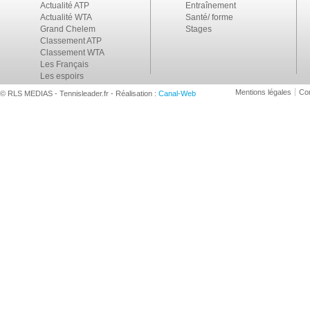
Actualité ATP
Entraînement
Actualité WTA
Santé/ forme
Grand Chelem
Stages
Classement ATP
Classement WTA
Les Français
Les espoirs
Mentions légales
Con
© RLS MEDIAS - Tennisleader.fr - Réalisation :
Canal-Web