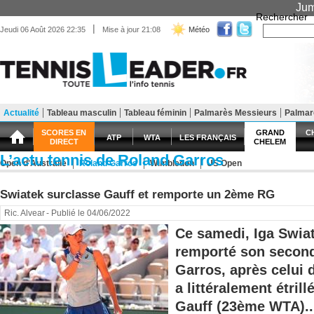
Jum
Rechercher
|
Jeudi 06 Août 2026 22:35
Mise à jour 21:08
Météo
Actualité
Tableau masculin
Tableau féminin
Palmarès Messieurs
Palma
Matériel
Entraînement
Santé Forme
SCORES EN
GRAND
C
ATP
WTA
LES FRANÇAIS
DIRECT
CHELEM
L’actu tennis de Roland Garros
Open d'Australie
Roland Garros
Wimbledon
US Open
Swiatek surclasse Gauff et remporte un 2ème RG
Ric. Alvear
- Publié le 04/06/2022
Ce samedi, Iga Swia
remporté son second
Garros, après celui 
a littéralement étril
Gauff (23ème WTA)..