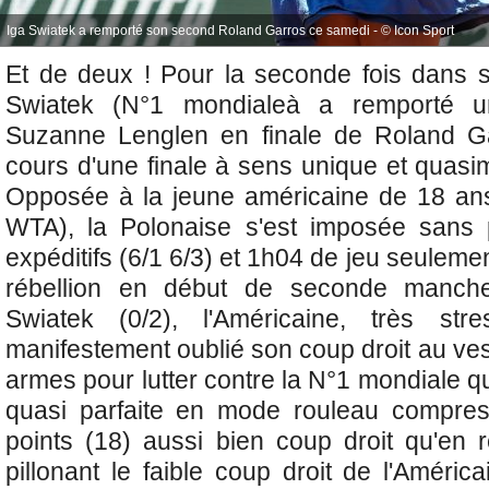
Iga Swiatek a remporté son second Roland Garros ce samedi - © Icon Sport
Et de deux ! Pour la seconde fois dans s
Swiatek (N°1 mondialeà a remporté 
Suzanne Lenglen en finale de Roland G
cours d'une finale à sens unique et quas
Opposée à la jeune américaine de 18 a
WTA), la Polonaise s'est imposée sans
expéditifs (6/1 6/3) et 1h04 de jeu seuleme
rébellion en début de seconde manch
Swiatek (0/2), l'Américaine, très str
manifestement oublié son coup droit au vest
armes pour lutter contre la N°1 mondiale qu
quasi parfaite en mode rouleau compress
points (18) aussi bien coup droit qu'en r
pillonant le faible coup droit de l'Améri