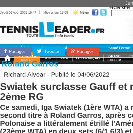
Jum
Rechercher
|
Jeudi 06 Août 2026 19:47
Mise à jour 18:08
Météo
Matériel
Entraînement
Santé Forme
Partager
Tweeter
Partager
SCORES EN
GRAND
C
ATP
WTA
LES FRANÇAIS
DIRECT
CHELEM
Roland Garros
Richard Alvear - Publié le 04/06/2022
Swiatek surclasse Gauff et
2ème RG
Ce samedi, Iga Swiatek (1ère WTA) a
second titre à Roland Garros, après c
Polonaise a littéralement étrillé l'Amé
(23ème WTA) en deux sets (6/1 6/3) et