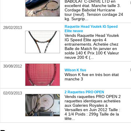
BABOLAT C-DRIVE LTD en
excellent état. Manche taille 3.
Cordage Babolat Hurricane
tour (neuf). Tension cordage 24
kg. Surgrip...
Raquette Head Youtek IG Speed
28/02/2013
Elite neuve
Vends Raquette Head Youtek
IG Speed Elite après 4
entrainements. Achetée chez
Balle de Match fin janvier en
solde 140 € Prix 100 € Valeur
neuve 200 € (...
30/08/2012
Wilson K five
Wilson K five en trés bon état
manche 3
2 Raquettes PRO OPEN
02/03/2013
Vends raquettes PRO OPEN 2
raquettes identiques achetées
aux Galeries Royales à
Versailles en Juin 2012 Taille :
4 1/4 Poids : 299g Taille de la
tête...