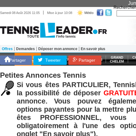
Jum
Rechercher
|
Samedi 08 Août 2026 11:05
Mise à jour 10:08
Météo
Offres
Demandes
Déposer mon annonce
En savoir plus
Matériel
Entraînement
Santé Forme
SCORES EN
GRAND
C
Partager
Tweeter
ATP
WTA
LES FRANÇAIS
Partager
DIRECT
CHELEM
Petites Annonces Tennis
Si vous êtes PARTICULIER, Tennisl
la possibilité de déposer
GRATUIT
annonce. Vous pouvez égaleme
options payantes pour la mettre plu
êtes PROFESSIONNEL, vous p
obligatoirement à l'une des opti
onglet "En savoir plus").