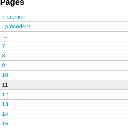
Pages
« premier
‹ précédent
…
7
8
9
10
11
12
13
14
15