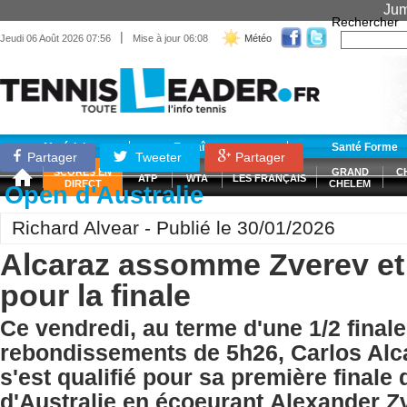
Jum
Rechercher
|
Jeudi 06 Août 2026 07:56
Mise à jour 06:08
Météo
Matériel
Entraînement
Santé Forme
Partager
Tweeter
Partager
SCORES EN
GRAND
C
ATP
WTA
LES FRANÇAIS
DIRECT
CHELEM
Open d'Australie
Richard Alvear - Publié le 30/01/2026
Alcaraz assomme Zverev et 
pour la finale
Ce vendredi, au terme d'une 1/2 finale
rebondissements de 5h26, Carlos Alca
s'est qualifié pour sa première finale 
d'Australie en écoeurant Alexander 