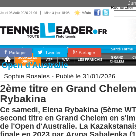
Jum
Rechercher
|
Jeudi 06 Août 2026 21:06
Mise à jour 18:08
Météo
Matériel
Entraînement
Santé Forme
Partager
Tweeter
Partager
SCORES EN
GRAND
C
ATP
WTA
LES FRANÇAIS
DIRECT
CHELEM
Open d'Australie
Sophie Rosales - Publié le 31/01/2026
2ème titre en Grand Chelem
Rybakina
Ce samedi, Elena Rybakina (5ème WT
second titre en Grand Chelem en s'im
de l'Open d'Australie. La Kazakstanai
finale en 2023 par Aryna Sabalenka (1