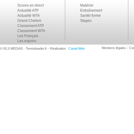
Scores en direct
Matériel
Actualité ATP
Entraînement
Actualité WTA
Santé/ forme
Grand Chelem
Stages
Classement ATP
Classement WTA
Les Français
Les espoirs
Mentions légales
Con
© RLS MEDIAS - Tennisleader.fr - Réalisation :
Canal-Web