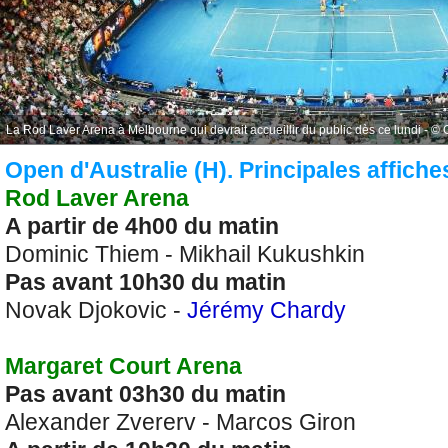
La Rod Laver Arena à Melbourne qui devrait accueillir du public dès ce lundi - © 
Open d'Australie (H). Principales affiche
Rod Laver Arena
A partir de 4h00 du matin
Dominic Thiem - Mikhail Kukushkin
Pas avant 10h30 du matin
Novak Djokovic -
Jérémy Chardy
Margaret Court Arena
Pas avant 03h30 du matin
Alexander Zvererv - Marcos Giron