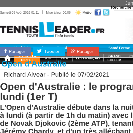
Jum
Rechercher
|
Samedi 08 Août 2026 01:11
Mise à jour 00:08
Météo
Matériel
Entraînement
Santé Forme
Partager
Tweeter
Partager
SCORES EN
GRAND
C
ATP
WTA
LES FRANÇAIS
DIRECT
CHELEM
Open d'Australie
Richard Alvear - Publié le 07/02/2021
Open d'Australie : le prog
lundi (1er T)
L'Open d'Australie débute dans la nu
à lundi (à partir de 1h du matin) avec 
de Novak Djokovic (2ème ATP), tenant 
Jérémy Chardy, et d'un très alléchant