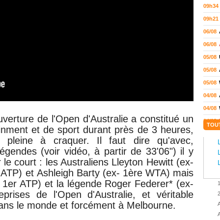
09h34
09h21
06/08
06/08
05/08
05/08
05/08
04/08
04/08
verture de l'Open d'Australie a constitué un
04/08
TOU
inment et de sport durant près de 3 heures,
04/08
leine à craquer. Il faut dire qu'avec,
03/08
 légendes
(voir vidéo, à partir de 33'06") il y
02/08
le court : les Australiens
Lleyton Hewitt (ex-
r ATP) et
Ashleigh Barty (
ex- 1ère WTA) mais
02/08
- 1er ATP)
et la légende Roger Federer*
(ex-
01/08
rises de l'Open d'Australie, et véritable
01/08
dans le monde et forcément à Melbourne.
A
01/08
A