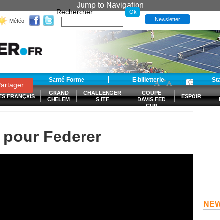
Jump to Navigation
Rechercher
Newsletter
Météo
t
Santé Forme
E-billetterie
-
+
St
A
A
0
artager
GRAND
CHALLENGER
COUPE
ES FRANÇAIS
ESPOIR
CHELEM
S ITF
DAVIS FED
CUP
S
 pour Federer
NE