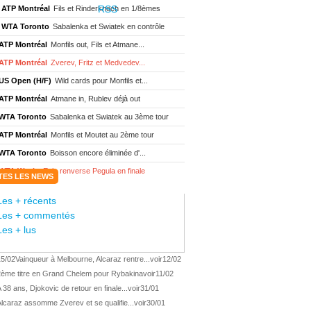
ATP Montréal
Fils et Rinderknech en 1/8èmes
WTA Toronto
Sabalenka et Swiatek en contrôle
ATP Montréal
Monfils out, Fils et Atmane...
ATP Montréal
Zverev, Fritz et Medvedev...
US Open (H/F)
Wild cards pour Monfils et...
ATP Montréal
Atmane in, Rublev déjà out
WTA Toronto
Sabalenka et Swiatek au 3ème tour
ATP Montréal
Monfils et Moutet au 2ème tour
WTA Toronto
Boisson encore éliminée d'...
WTA Wash.
Eala renverse Pegula en finale
TES LES NEWS
ATP Wash.
Fritz domine Jodar en finale
Les + récents
WTA Memphis
Liutova, 16 ans et déjà titrée
Les + commentés
ATP Wash.
Une finale Fritz/ Jodar
Les + lus
ATP Los Cabos
Géa remporte le titre !
15/02
Vainqueur à Melbourne, Alcaraz rentre...
voir
12/02
WTA Wash.
Eala domine Svitolina
2ème titre en Grand Chelem pour Rybakina
voir
11/02
ATP Wash.
De Minaur éliminé en 1/4
 38 ans, Djokovic de retour en finale...
voir
31/01
ATP Los Cabos
Géa en finale !
lcaraz assomme Zverev et se qualifie...
voir
30/01