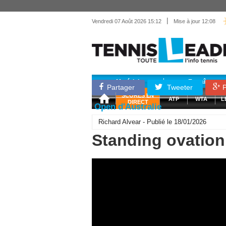
|
Vendredi 07 Août 2026 15:12
Mise à jour 12:08
Matériel
Entraînemen
Partager
Tweeter
P
SCORES EN
ATP
WTA
L
DIRECT
Open d'Australie
Richard Alvear - Publié le 18/01/2026
Standing ovation