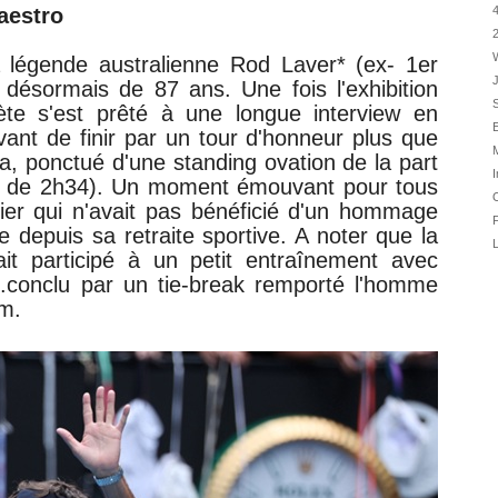
31/07
aestro
4
31/07
W
 légende australienne Rod Laver* (ex- 1er
31/07
J
 désormais de 87 ans. Une fois l'exhibition
30/07
S
ète s'est prêté à une longue interview en
30/07
E
ant de finir par un tour d'honneur plus que
28/07
a, ponctué d'une standing ovation de la part
I
28/07
rtir de 2h34). Un moment émouvant pour tous
O
lier qui n'avait pas bénéficié d'un hommage
27/07
F
 depuis sa retraite sportive. A noter que la
27/07
L
vait participé à un petit entraînement avec
25/07
conclu par un tie-break remporté l'homme
25/07
em.
24/07
24/07