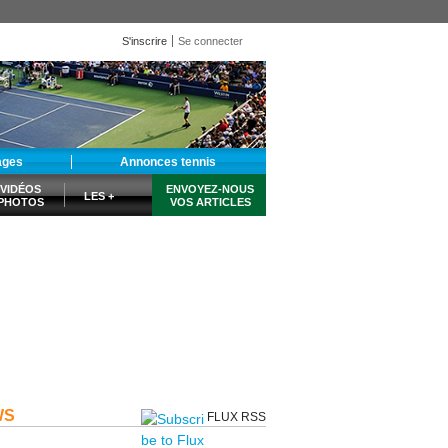
S'inscrire
Se connecter
ages
Annonces tennis
VIDÉOS
ENVOYEZ-NOUS
LES +
PHOTOS
VOS ARTICLES
WS
FLUX RSS