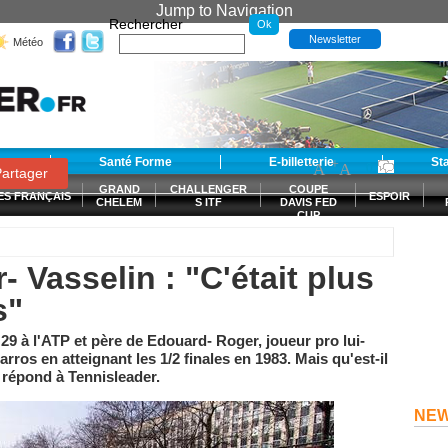
Jump to Navigation
Rechercher
Newsletter
Météo
t
Santé Forme
E-billetterie
-
+
St
A
A
0
artager
GRAND
CHALLENGER
COUPE
ES FRANÇAIS
ESPOIR
CHELEM
S ITF
DAVIS FED
CUP
S
 Vasselin : "C'était plus
s"
29 à l'ATP et père de Edouard- Roger, joueur pro lui-
rros en atteignant les 1/2 finales en 1983. Mais qu'est-il
l répond à Tennisleader.
NE