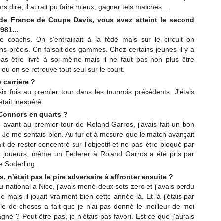
rs dire, il aurait pu faire mieux, gagner tels matches...
de France de Coupe Davis, vous avez atteint le second
981...
de coachs. On s'entrainait à la fédé mais sur le circuit on
ins précis. On faisait des gammes. Chez certains jeunes il y a
pas être livré à soi-même mais il ne faut pas non plus être
ù on se retrouve tout seul sur le court.
 carrière ?
ix fois au premier tour dans les tournois précédents. J'étais
tait inespéré.
 Connors en quarts ?
s avant au premier tour de Roland-Garros, j'avais fait un bon
 Je me sentais bien. Au fur et à mesure que le match avançait
it de rester concentré sur l'objectif et ne pas être bloqué par
es joueurs, même un Federer à Roland Garros a été pris par
e Soderling.
 n'était pas le pire adversaire à affronter ensuite ?
au national a Nice, j'avais mené deux sets zero et j'avais perdu
mais il jouait vraiment bien cette année là. Et là j'étais par
e de choses a fait que je n'ai pas donné le meilleur de moi
né ? Peut-être pas, je n'étais pas favori. Est-ce que j'aurais