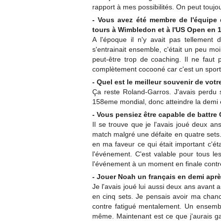
rapport à mes possibilités. On peut toujou
- Vous avez été membre de l'équipe 
tours à Wimbledon et à l'US Open en 1
A l'époque il n'y avait pas tellement 
s'entrainait ensemble, c'était un peu mo
peut-être trop de coaching. Il ne faut 
complètement cocooné car c'est un sport o
- Quel est le meilleur souvenir de votre
Ça reste Roland-Garros. J'avais perdu s
158eme mondial, donc atteindre la demi é
- Vous pensiez être capable de battre
Il se trouve que je l'avais joué deux an
match malgré une défaite en quatre sets.
en ma faveur ce qui était important c'éta
l'événement. C'est valable pour tous l
l'événement à un moment en finale contr
- Jouer Noah un français en demi après,
Je l'avais joué lui aussi deux ans avant 
en cinq sets. Je pensais avoir ma chance 
contre fatigué mentalement. Un ensembl
même. Maintenant est ce que j'aurais gag