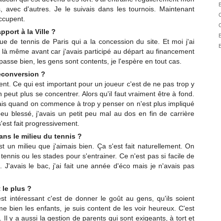
01/08
E
 avec d'autres. Je le suivais dans les tournois. Maintenant
C
01/08
occupent.
C
31/07
pport à la Ville ?
E
gue de tennis de Paris qui a la concession du site. Et moi j'ai
31/07
E
ais là même avant car j'avais participé au départ au financement
31/07
 passe bien, les gens sont contents, je l'espère en tout cas.
30/07
econversion ?
30/07
nt. Ce qui est important pour un joueur c'est de ne pas trop y
 peut plus se concentrer. Alors qu'il faut vraiment être à fond.
28/07
is quand on commence à trop y penser on n'est plus impliqué
28/07
 peu blessé, j'avais un petit peu mal au dos en fin de carrière
27/07
'est fait progressivement.
27/07
ans le milieu du tennis ?
25/07
t un milieu que j'aimais bien. Ça s'est fait naturellement. On
tennis ou les stades pour s'entrainer. Ce n'est pas si facile de
25/07
 J'avais le bac, j'ai fait une année d'éco mais je n'avais pas
 le plus ?
st intéressant c'est de donner le goût au gens, qu'ils soient
me bien les enfants, je suis content de les voir heureux. C'est
s. Il y a aussi la gestion de parents qui sont exigeants, à tort et