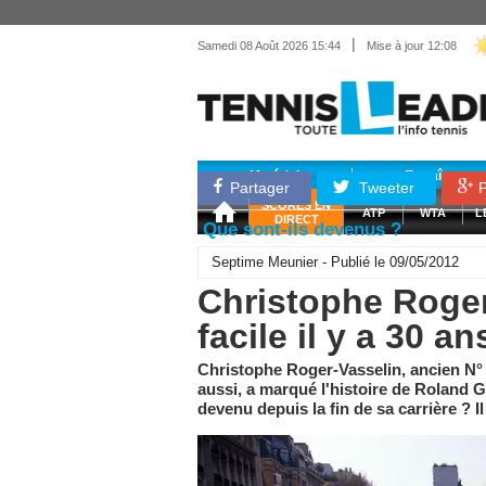
|
Samedi 08 Août 2026 15:44
Mise à jour 12:08
Matériel
Entraînemen
Partager
Tweeter
P
SCORES EN
ATP
WTA
L
DIRECT
Que sont-ils devenus ?
Septime Meunier - Publié le 09/05/2012
Christophe Roger-
facile il y a 30 an
Christophe Roger-Vasselin, ancien N° 
aussi, a marqué l'histoire de Roland Ga
devenu depuis la fin de sa carrière ? I