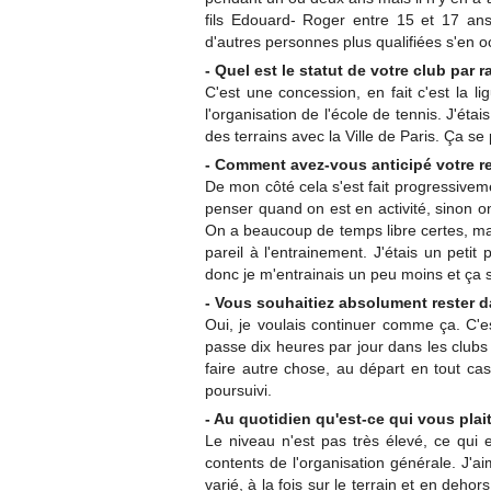
fils Edouard- Roger entre 15 et 17 ans,
d'autres personnes plus qualifiées s'en 
- Quel est le statut de votre club par ra
C'est une concession, en fait c'est la li
l'organisation de l'école de tennis. J'ét
des terrains avec la Ville de Paris. Ça se
- Comment avez-vous anticipé votre r
De mon côté cela s'est fait progressiveme
penser quand on est en activité, sinon on
On a beaucoup de temps libre certes, ma
pareil à l'entrainement. J'étais un petit
donc je m'entrainais un peu moins et ça s
- Vous souhaitiez absolument rester d
Oui, je voulais continuer comme ça. C'es
passe dix heures par jour dans les clubs 
faire autre chose, au départ en tout cas.
poursuivi.
- Au quotidien qu'est-ce qui vous plait
Le niveau n'est pas très élevé, ce qui e
contents de l'organisation générale. J'ai
varié, à la fois sur le terrain et en dehor