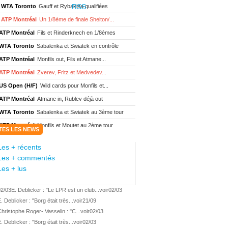
WTA Toronto
Gauff et Rybakina qualifiées
ATP Montréal
Un 1/8ème de finale Shelton/...
ATP Montréal
Fils et Rinderknech en 1/8èmes
WTA Toronto
Sabalenka et Swiatek en contrôle
ATP Montréal
Monfils out, Fils et Atmane...
ATP Montréal
Zverev, Fritz et Medvedev...
US Open (H/F)
Wild cards pour Monfils et...
ATP Montréal
Atmane in, Rublev déjà out
WTA Toronto
Sabalenka et Swiatek au 3ème tour
ATP Montréal
Monfils et Moutet au 2ème tour
TES LES NEWS
WTA Toronto
Boisson encore éliminée d'...
Les + récents
WTA Wash.
Eala renverse Pegula en finale
Les + commentés
ATP Wash.
Fritz domine Jodar en finale
Les + lus
WTA Memphis
Liutova, 16 ans et déjà titrée
02/03
E. Deblicker : "Le LPR est un club...
voir
02/03
ATP Wash.
Une finale Fritz/ Jodar
. Deblicker : "Borg était très...
voir
21/09
ATP Los Cabos
Géa remporte le titre !
hristophe Roger- Vasselin : "C...
voir
02/03
WTA Wash.
Eala domine Svitolina
. Deblicker : "Borg était très...
voir
02/03