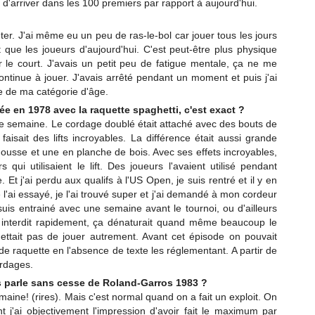
e d'arriver dans les 100 premiers par rapport à aujourd'hui.
er. J'ai même eu un peu de ras-le-bol car jouer tous les jours
t que les joueurs d'aujourd'hui. C'est peut-être plus physique
le court. J'avais un petit peu de fatigue mentale, ça ne me
ntinue à jouer. J'avais arrêté pendant un moment et puis j'ai
ce de ma catégorie d'âge.
ée en 1978 avec la raquette spaghetti, c'est exact ?
ne semaine. Le cordage doublé était attaché avec des bouts de
faisait des lifts incroyables. La différence était aussi grande
ousse et une en planche de bois. Avec ses effets incroyables,
qui utilisaient le lift. Des joueurs l'avaient utilisé pendant
Et j'ai perdu aux qualifs à l'US Open, je suis rentré et il y en
 l'ai essayé, je l'ai trouvé super et j'ai demandé à mon cordeur
is entrainé avec une semaine avant le tournoi, ou d'ailleurs
été interdit rapidement, ça dénaturait quand même beaucoup le
mettait pas de jouer autrement. Avant cet épisode on pouvait
de raquette en l'absence de texte les réglementant. A partir de
cordages.
s parle sans cesse de Roland-Garros 1983 ?
emaine! (rires). Mais c'est normal quand on a fait un exploit. On
 j'ai objectivement l'impression d'avoir fait le maximum par