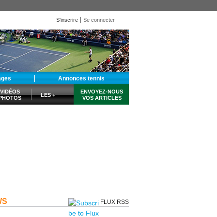
S'inscrire
Se connecter
ages
Annonces tennis
VIDÉOS
ENVOYEZ-NOUS
LES +
PHOTOS
VOS ARTICLES
WS
FLUX RSS