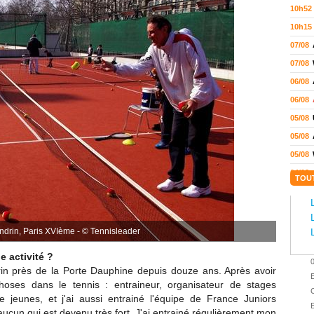
10h52
10h15
07/08
07/08
06/08
06/08
05/08
05/08
05/08
04/08
TOU
04/08
04/08
04/08
andrin, Paris XVIème - © Tennisleader
03/08
e activité ?
02/08
rin près de la Porte Dauphine depuis douze ans. Après avoir
E
02/08
 choses dans le tennis : entraineur, organisateur de stages
C
 jeunes, et j'ai aussi entrainé l'équipe de France Juniors
01/08
E
ucun qui est devenu très fort. J'ai entrainé régulièrement mon