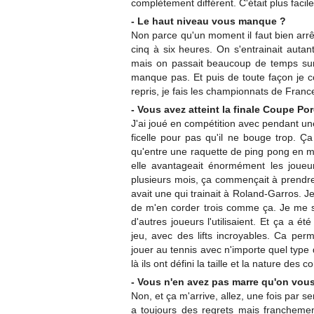
complètement différent. C'était plus facil
- Le haut niveau vous manque ?
Non parce qu'un moment il faut bien arrêt
cinq à six heures. On s'entrainait autan
mais on passait beaucoup de temps sur 
manque pas. Et puis de toute façon je co
repris, je fais les championnats de Fran
- Vous avez atteint la finale Coupe Por
J'ai joué en compétition avec pendant u
ficelle pour pas qu'il ne bouge trop. Ça 
qu'entre une raquette de ping pong en m
elle avantageait énormément les joueurs 
plusieurs mois, ça commençait à prendre. 
avait une qui trainait à Roland-Garros. Je
de m'en corder trois comme ça. Je me su
d'autres joueurs l'utilisaient. Et ça a 
jeu, avec des lifts incroyables. Ca per
jouer au tennis avec n'importe quel type 
là ils ont défini la taille et la nature des 
- Vous n'en avez pas marre qu'on vou
Non, et ça m'arrive, allez, une fois par s
a toujours des regrets mais franchement