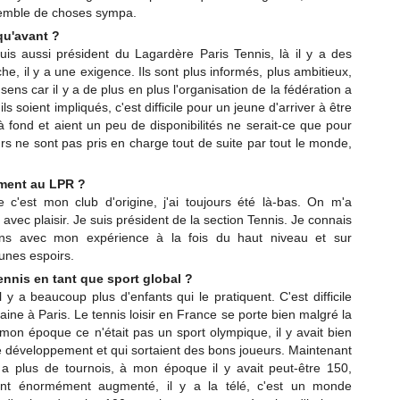
ensemble de choses sympa.
qu'avant ?
suis aussi président du Lagardère Paris Tennis, là il y a des
he, il y a une exigence. Ils sont plus informés, plus ambitieux,
ens car il y a de plus en plus l'organisation de la fédération a
ls soient impliqués, c'est difficile pour un jeune d'arriver à être
à fond et aient un peu de disponibilités ne serait-ce que pour
rs ne sont pas pris en charge tout de suite par tout le monde,
ement au LPR ?
c'est mon club d'origine, j'ai toujours été là-bas. On m'a
avec plaisir. Je suis président de la section Tennis. Je connais
oins avec mon expérience à la fois du haut niveau et sur
eunes espoirs.
ennis en tant que sport global ?
y a beaucoup plus d'enfants qui le pratiquent. C'est difficile
maine à Paris. Le tennis loisir en France se porte bien malgré la
 mon époque ce n'était pas un sport olympique, il y avait bien
de développement et qui sortaient des bons joueurs. Maintenant
y a plus de tournois, à mon époque il y avait peut-être 150,
ont énormément augmenté, il y a la télé, c'est un monde