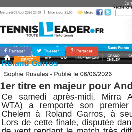
Jum
Recherch
|
Mercredi 05 Août 2026 23:59
Mise à jour 21:08
Météo
Matériel
Entraînement
Santé Forme
Partager
Tweeter
Partager
SCORES EN
GRAND
C
ATP
WTA
LES FRANÇAIS
DIRECT
CHELEM
Roland Garros
Sophie Rosales - Publié le 06/06/2026
1er titre en majeur pour An
Ce samedi après-midi,
Mirra 
WTA) a remporté son premier 
Chelem à Roland Garros, à seu
Lors de cette finale, disputée da
de vent rendant le match très dif