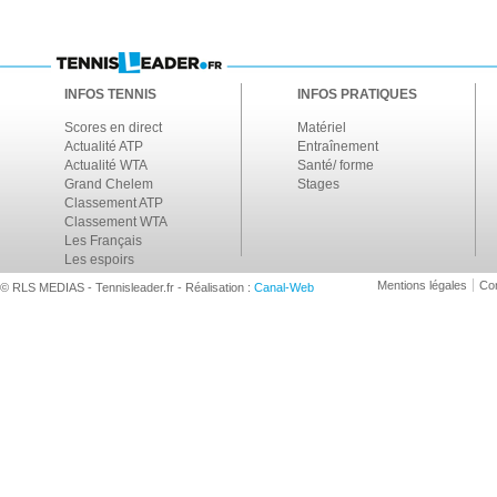
INFOS TENNIS
INFOS PRATIQUES
Scores en direct
Matériel
Actualité ATP
Entraînement
Actualité WTA
Santé/ forme
Grand Chelem
Stages
Classement ATP
Classement WTA
Les Français
Les espoirs
Mentions légales
Con
© RLS MEDIAS - Tennisleader.fr - Réalisation :
Canal-Web