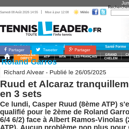
Jum
Recherche
|
Samedi 08 Août 2026 14:55
Mise à jour 12:08
Météo
Matériel
Entraînement
Santé Forme
Partager
Tweeter
Partager
SCORES EN
GRAND
C
ATP
WTA
LES FRANÇAIS
DIRECT
CHELEM
Roland Garros
Richard Alvear - Publié le 26/05/2025
Ruud et Alcaraz tranquillem
en 3 sets
Ce lundi, Casper Ruud (8ème ATP) s'
qualifié pour le 2ème de Roland Garro
6/4 6/2) face à Albert Ramos-Vinolas
ATP). Aucun problème non plus pour 