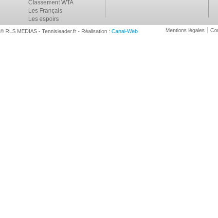
Classement WTA
Les Français
Les espoirs
Mentions légales
Con
© RLS MEDIAS - Tennisleader.fr - Réalisation :
Canal-Web