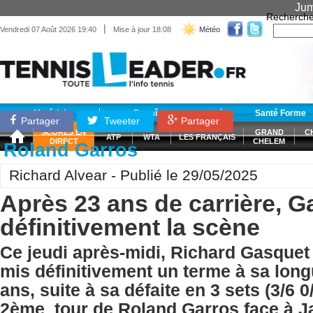
Jum
Recherche
|
Vendredi 07 Août 2026 19:40
Mise à jour 18:08
Météo
Matériel
Entraînement
Santé Forme
Partager
Tweeter
Partager
SCORES EN
GRAND
C
ATP
WTA
LES FRANÇAIS
DIRECT
CHELEM
Roland Garros
Richard Alvear - Publié le 29/05/2025
Après 23 ans de carrière, G
définitivement la scène
Ce jeudi après-midi, Richard Gasquet
mis définitivement un terme à sa long
ans, suite à sa défaite en 3 sets (3/6 0
2ème tour de Roland Garros face à Ja