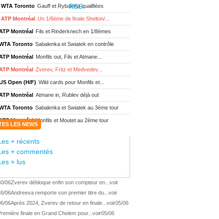
WTA Toronto
Gauff et Rybakina qualifiées
ATP Montréal
Un 1/8ème de finale Shelton/...
ATP Montréal
Fils et Rinderknech en 1/8èmes
WTA Toronto
Sabalenka et Swiatek en contrôle
ATP Montréal
Monfils out, Fils et Atmane...
ATP Montréal
Zverev, Fritz et Medvedev...
US Open (H/F)
Wild cards pour Monfils et...
ATP Montréal
Atmane in, Rublev déjà out
WTA Toronto
Sabalenka et Swiatek au 3ème tour
ATP Montréal
Monfils et Moutet au 2ème tour
TES LES NEWS
WTA Toronto
Boisson encore éliminée d'...
Les + récents
WTA Wash.
Eala renverse Pegula en finale
Les + commentés
ATP Wash.
Fritz domine Jodar en finale
Les + lus
WTA Memphis
Liutova, 16 ans et déjà titrée
30/06
Zverev débloque enfin son compteur en...
voir
ATP Wash.
Une finale Fritz/ Jodar
26/06
Andreeva remporte son premier titre du...
voir
ATP Los Cabos
Géa remporte le titre !
06/06
Après 2024, Zverev de retour en finale...
voir
05/06
WTA Wash.
Eala domine Svitolina
remière finale en Grand Chelem pour...
voir
05/06