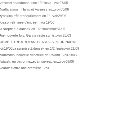
ATP Wash.
De Minaur éliminé en 1/4
errettini abandonne, une 1/2 finale...
voir
27/05
ualifications : Halys et Furness au...
voir
03/06
ATP Los Cabos
Géa en finale !
ybakina très tranquillement en 1/...
voir
29/05
ATP Los Cabos
1ère 1/2 finale pour Géa
oisson éliminée d'entrée,...
voir
19/06
WTA Washington
Svitolina et Pegula en 1/4
a surprise Zidansek en 1/2 finales
voir
31/05
ATP Wash.
Pas de 1/4 pour Humbert et Atmane
ne nouvelle fois, Garcia reste sur le...
voir
23/03
14EME TITRE A ROLAND GARROS POUR NADAL !
WTA Washington
Déjà fini pour Fernandez
oir
19/06
La surprise Zidansek en 1/2 finales
voir
21/09
ATP Washington
De Minaur domine Tsitsipas
auresmo, nouvelle directrice de Roland...
voir
23/03
WTA Washington
Fernandez débute bien
wiatek, en patronne...et à nouveau en...
voir
08/06
ATP Washington
Fritz et Musetti en 1/8èmes
lcaraz s'offre une première...
voir
WTA Prague
Tagger, premier sacre à 18 ans
ATP Estoril
Van Assche remporte son 1er...
ATP Kitzbühel
Halys débloque son compteur !
ATP Estoril
Van Assche s'offre Rublev