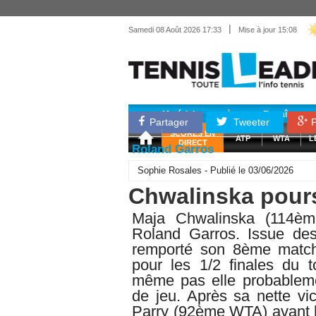
|
Samedi 08 Août 2026 17:33
Mise à jour 15:08
Matériel
Entraînemen
Partager
Tweeter
P
SCORES EN
ATP
WTA
L
DIRECT
Roland Garros
Sophie Rosales - Publié le 03/06/2026
Chwalinska pours
Maja Chwalinska (114èm
Roland Garros. Issue des 
remporté son 8ème match d
pour les 1/2 finales du t
même pas elle probablemen
de jeu. Après sa nette vi
Parry (92ème WTA) avant h