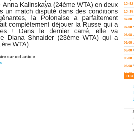
e
Anna Kalinskaya (24ème WTA) en deux
10h52
s un match disputé dans des conditions
10h15
ênantes, la Polonaise a parfaitement
07/08
 fait complètement déjouer la Russe qui a
07/08
es ! Dans le dernier carré, elle va
06/08
se Diana Shnaider (23ème WTA) qui a
1ère WTA).
06/08
05/08
re sur cet article
05/08
s
05/08
04/08
TOU
04/08
04/08
04/08
03/08
02/08
02/08
01/08
P