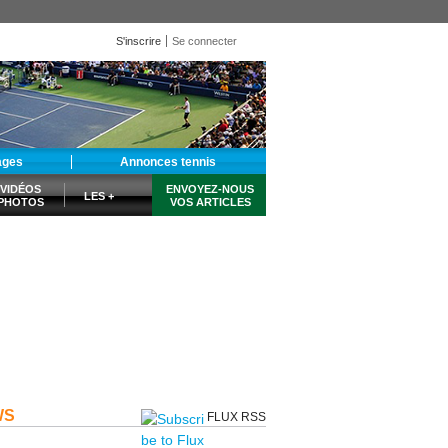
S'inscrire
Se connecter
ages
Annonces tennis
VIDÉOS
ENVOYEZ-NOUS
LES +
PHOTOS
VOS ARTICLES
WS
FLUX RSS