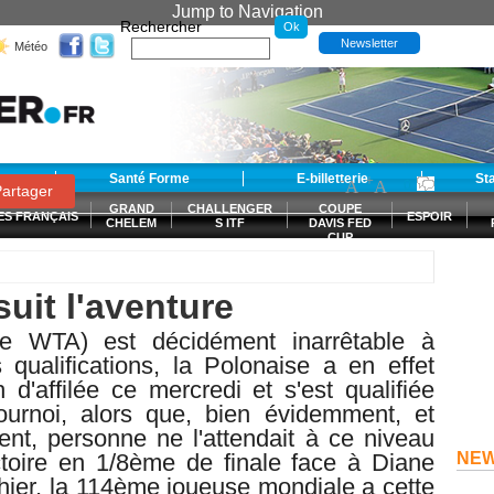
Jump to Navigation
Rechercher
Newsletter
Météo
t
Santé Forme
E-billetterie
-
+
St
A
A
0
artager
GRAND
CHALLENGER
COUPE
ES FRANÇAIS
ESPOIR
CHELEM
S ITF
DAVIS FED
CUP
S
uit l'aventure
e WTA) est décidément inarrêtable à
qualifications, la Polonaise a en effet
'affilée ce mercredi et s'est qualifiée
ournoi, alors que, bien évidemment, et
t, personne ne l'attendait à ce niveau
ctoire en
1/8ème de finale face à
Diane
NE
ier, la 114ème joueuse mondiale a cette