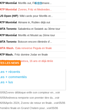
ATP Montréal
Monfils out, Fils et Atmane...
ATP Montréal
Zverev, Fritz et Medvedev...
US Open (H/F)
Wild cards pour Monfils et...
ATP Montréal
Atmane in, Rublev déjà out
WTA Toronto
Sabalenka et Swiatek au 3ème tour
ATP Montréal
Monfils et Moutet au 2ème tour
WTA Toronto
Boisson encore éliminée d'...
WTA Wash.
Eala renverse Pegula en finale
ATP Wash.
Fritz domine Jodar en finale
WTA Memphis
Liutova, 16 ans et déjà titrée
TES LES NEWS
ATP Wash.
Une finale Fritz/ Jodar
Les + récents
ATP Los Cabos
Géa remporte le titre !
Les + commentés
WTA Wash.
Eala domine Svitolina
Les + lus
ATP Wash.
De Minaur éliminé en 1/4
30/06
Zverev débloque enfin son compteur en...
voir
ATP Los Cabos
Géa en finale !
26/06
Andreeva remporte son premier titre du...
voir
ATP Los Cabos
1ère 1/2 finale pour Géa
06/06
Après 2024, Zverev de retour en finale...
voir
05/06
WTA Washington
Svitolina et Pegula en 1/4
remière finale en Grand Chelem pour...
voir
05/06