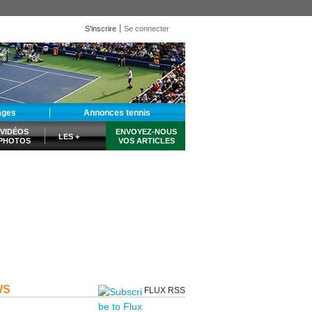
S'inscrire
Se connecter
ages
Annonces tennis
VIDÉOS
ENVOYEZ-NOUS
LES +
PHOTOS
VOS ARTICLES
WS
FLUX RSS