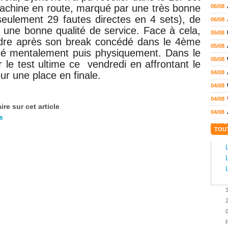
 machine en route, marqué par une très bonne
06/08
seulement 29 fautes directes en 4 sets), de
06/08
 une bonne qualité de service. Face à cela,
05/08
ndre après son break concédé dans le 4ème
05/08
é mentalement puis physiquement. Dans le
05/08
 le test ultime ce vendredi en affrontant le
04/08
ur une place en finale.
04/08
04/08
re sur cet article
04/08
s
03/08
TOU
02/08
02/08
01/08
01/08
01/08
31/07
31/07
P