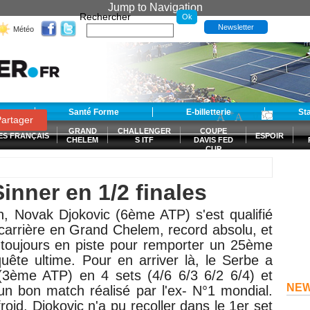
Jump to Navigation
Rechercher
Newsletter
Météo
t
Santé Forme
E-billetterie
-
+
St
A
A
0
artager
GRAND
CHALLENGER
COUPE
ES FRANÇAIS
ESPOIR
CHELEM
S ITF
DAVIS FED
CUP
S
Sinner en 1/2 finales
on,
Novak Djokovic (6ème ATP) s'est qualifié
carrière en Grand Chelem, record absolu, et
t toujours en piste pour remporter un 25ème
uête ultime. Pour en arriver là, le Serbe a
 (3ème ATP) en 4
sets (4/6 6/3 6/2 6/4) et
NE
n bon match réalisé par l'ex- N°1 mondial.
oid, Djokovic n'a pu recoller dans le 1er set