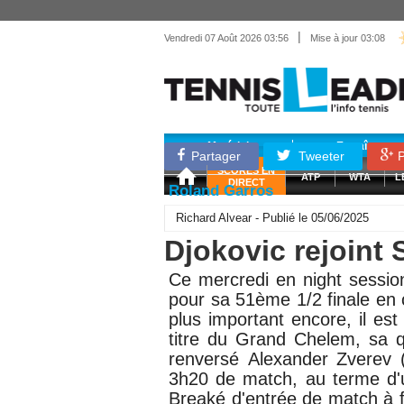
|
Vendredi 07 Août 2026 03:56
Mise à jour 03:08
Matériel
Entraînemen
Partager
Tweeter
P
SCORES EN
ATP
WTA
L
DIRECT
Roland Garros
Richard Alvear - Publié le 05/06/2025
Djokovic rejoint 
Ce mercredi en night sessi
pour sa 51ème 1/2 finale en 
plus important encore, il es
titre du Grand Chelem, sa q
renversé
Alexander Zverev
3h20 de match, au terme d'u
Breaké d'entrée de match à fr